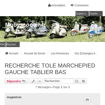
Inscription
Connexion
Sujets sans réponse
Sujets actifs
Mobyscooter.fr
Bienvenue sur le Forum du Mobyscooter
FAQ
Rechercher
Accueil
Accueil du forum
Les Annonces
Vos Echanges de Pièces
RECHERCHE TOLE MARCHEPIED
GAUCHE TABLIER BAS
Rechercher
Recherche Av
Répondre
7 Messages • Page
1
Sur
1
magnetron