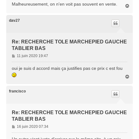
s
Malheureusement, on n'en voit pas souvent en vente.
H
a
a
g
u
e
t
dav27
Re: RECHERCHE TOLE MARCHEPIED GAUCHE
TABLIER BAS
M
11 juin 2020 19:47
e
s
oui je suis d accord mais ça justifies pas ce prix c est fou
s
H
a
a
g
u
e
t
francisco
Re: RECHERCHE TOLE MARCHEPIED GAUCHE
TABLIER BAS
M
16 juin 2020 07:34
e
s
Un autre vient juste d'arriver sur le même site, à un prix