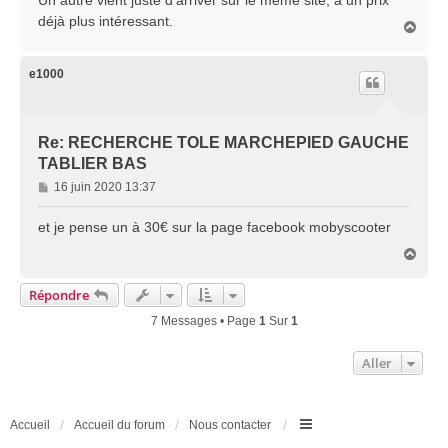
s
déjà plus intéressant.
H
a
a
g
u
e
t
e1000
Re: RECHERCHE TOLE MARCHEPIED GAUCHE
TABLIER BAS
M
16 juin 2020 13:37
e
s
et je pense un à 30€ sur la page facebook mobyscooter
s
H
a
a
g
u
Répondre
e
t
7 Messages • Page
1
Sur
1
Aller
Accueil
Accueil du forum
Nous contacter