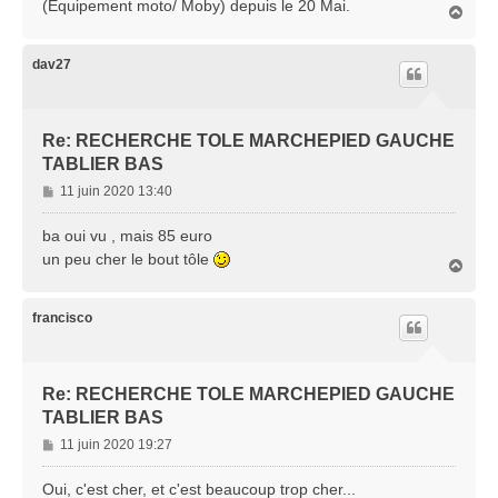
(Equipement moto/ Moby) depuis le 20 Mai.
H
a
a
g
u
e
t
dav27
Re: RECHERCHE TOLE MARCHEPIED GAUCHE
TABLIER BAS
M
11 juin 2020 13:40
e
s
ba oui vu , mais 85 euro
s
un peu cher le bout tôle
H
a
a
g
u
e
t
francisco
Re: RECHERCHE TOLE MARCHEPIED GAUCHE
TABLIER BAS
M
11 juin 2020 19:27
e
s
Oui, c'est cher, et c'est beaucoup trop cher...