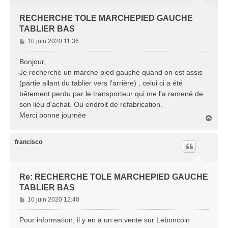
RECHERCHE TOLE MARCHEPIED GAUCHE
TABLIER BAS
M
10 juin 2020 11:36
e
s
Bonjour,
s
Je recherche un marche pied gauche quand on est assis
a
(partie allant du tablier vers l'arrière) , celui ci a été
g
bêtement perdu par le transporteur qui me l'a ramené de
e
son lieu d'achat. Ou endroit de refabrication.
Merci bonne journèe
H
a
u
t
francisco
Re: RECHERCHE TOLE MARCHEPIED GAUCHE
TABLIER BAS
M
10 juin 2020 12:40
e
s
Pour information, il y en a un en vente sur Leboncoin
s