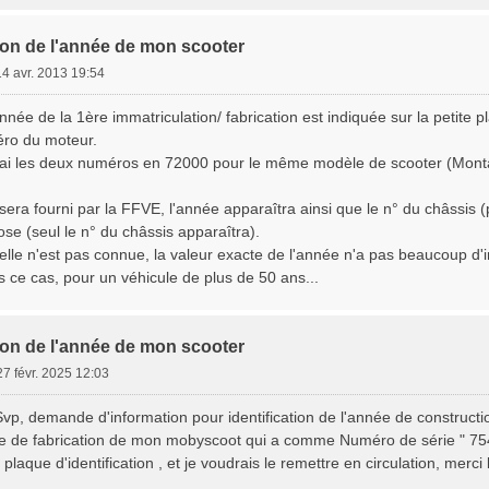
tion de l'année de mon scooter
14 avr. 2013 19:54
née de la 1ère immatriculation/ fabrication est indiquée sur la petite pl
ro du moteur.
 j'ai les deux numéros en 72000 pour le même modèle de scooter (Mont
 sera fourni par la FFVE, l'année apparaîtra ainsi que le n° du châssis (
se (seul le n° du châssis apparaîtra).
elle n'est pas connue, la valeur exacte de l'année n'a pas beaucoup d'
ns ce cas, pour un véhicule de plus de 50 ans...
tion de l'année de mon scooter
27 févr. 2025 12:03
vp, demande d'information pour identification de l'année de constructi
née de fabrication de mon mobyscoot qui a comme Numéro de série " 75
la plaque d'identification , et je voudrais le remettre en circulation, me