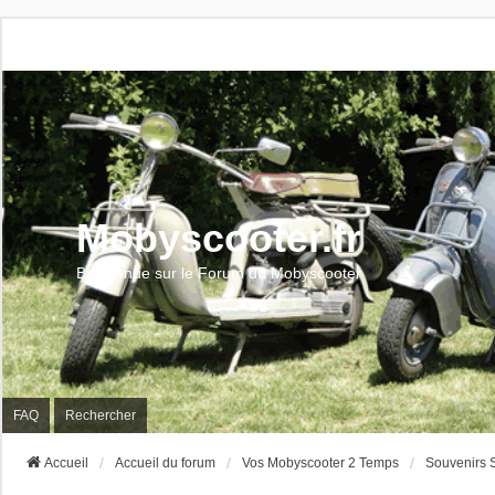
Mobyscooter.fr
Bienvenue sur le Forum du Mobyscooter
FAQ
Rechercher
Accueil
Accueil du forum
Vos Mobyscooter 2 Temps
Souvenirs S