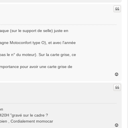
a
u
t
aque (sur le support de selle) juste en
agne Motoconfort type O), et avec l'année
pas le n° du moteur). Sur la carte grise, ce
importance pour avoir une carte grise de
H
a
u
t
on
420H "gravé sur le cadre ?
rci bien , Cordialement momocar
H