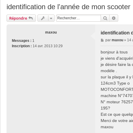
identification de l'année de mon scooter
Rechercher
Recherch
Répondre
maxou
identification
M
par
maxou
»
14 
Messages :
1
e
Inscription :
14 avr. 2013 10:29
s
bonjour à tous
s
je viens d'acqué
a
je désire faire l
g
modèle .
e
sur la plaque il y
124cm3 Type o
MOTOCONFOR
machine N°7470
N° moteur 76257
195?
Est ce que quelqu
Merci de votre a
maxou