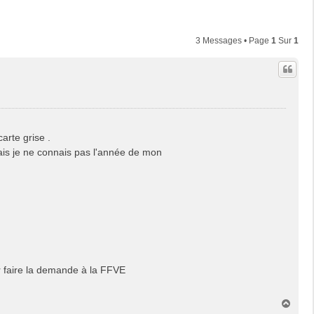
3 Messages • Page
1
Sur
1
rte grise .
mais je ne connais pas l'année de mon
ur faire la demande à la FFVE
H