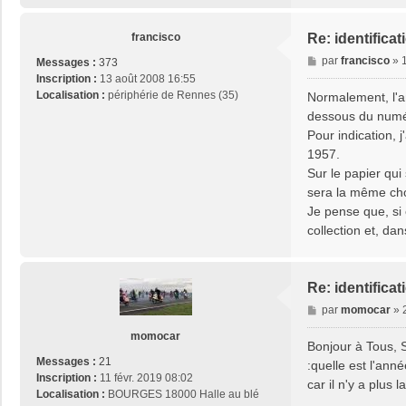
francisco
Re: identifica
M
par
francisco
»
Messages :
373
e
Inscription :
13 août 2008 16:55
s
Localisation :
périphérie de Rennes (35)
Normalement, l'an
s
dessous du numé
a
Pour indication,
g
1957.
e
Sur le papier qui
sera la même cho
Je pense que, si 
collection et, da
Re: identifica
M
par
momocar
»
e
momocar
s
Bonjour à Tous, S
s
Messages :
21
:quelle est l'an
a
Inscription :
11 févr. 2019 08:02
car il n'y a plus 
g
Localisation :
BOURGES 18000 Halle au blé