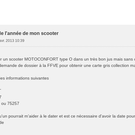
e Avancée
 de l'année de mon scooter
avr. 2013 10:39
rir un scooter MOTOCONFORT type O dans un très bon jus mais sans ca
a demande de dossier à la FFVE pour obtenir une carte gris collection 
 les informations suivantes
T
7
 ou 75257
'un pourrait m'aider à le dater et est ce nécessaire d'avoir la date po
ide