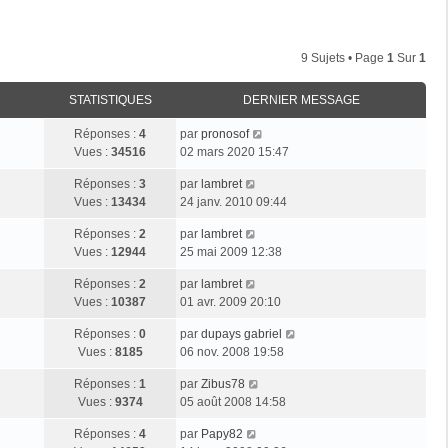
9 Sujets • Page
1
Sur
1
STATISTIQUES
DERNIER MESSAGE
D
Réponses :
4
par
pronosof
e
Vues :
34516
02 mars 2020 15:47
r
D
Réponses :
3
par
lambret
n
e
Vues :
13434
24 janv. 2010 09:44
i
r
e
D
Réponses :
2
par
lambret
n
r
e
Vues :
12944
25 mai 2009 12:38
i
m
r
e
e
D
Réponses :
2
par
lambret
n
r
s
e
Vues :
10387
01 avr. 2009 20:10
i
m
s
r
e
e
a
D
Réponses :
0
par
dupays gabriel
n
r
s
g
e
Vues :
8185
06 nov. 2008 19:58
i
m
s
e
r
e
e
a
D
Réponses :
1
par
Zibus78
n
r
s
g
e
Vues :
9374
05 août 2008 14:58
i
m
s
e
r
e
e
a
D
Réponses :
4
par
Papy82
n
r
s