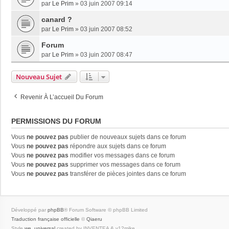
par
Le Prim
»
03 juin 2007 09:14
canard ?
par
Le Prim
»
03 juin 2007 08:52
Forum
par
Le Prim
»
03 juin 2007 08:47
Nouveau Sujet
Revenir À L’accueil Du Forum
PERMISSIONS DU FORUM
Vous
ne pouvez pas
publier de nouveaux sujets dans ce forum
Vous
ne pouvez pas
répondre aux sujets dans ce forum
Vous
ne pouvez pas
modifier vos messages dans ce forum
Vous
ne pouvez pas
supprimer vos messages dans ce forum
Vous
ne pouvez pas
transférer de pièces jointes dans ce forum
Développé par
phpBB
® Forum Software © phpBB Limited
Traduction française officielle
©
Qiaeru
Style
we_universal
created by INVENTEA & v12mike