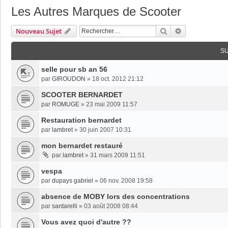
Les Autres Marques de Scooter
Rechercher
Recherche Av
Nouveau Sujet
S
selle pour sb an 56
par
GIROUDON
»
18 oct. 2012 21:12
SCOOTER BERNARDET
par
ROMUGE
»
23 mai 2009 11:57
Restauration bernardet
par
lambret
»
30 juin 2007 10:31
mon bernardet restauré
par
lambret
»
31 mars 2009 11:51
vespa
par
dupays gabriel
»
06 nov. 2008 19:58
absence de MOBY lors des concentrations
par
santarelli
»
03 août 2008 08:44
Vous avez quoi d'autre ??