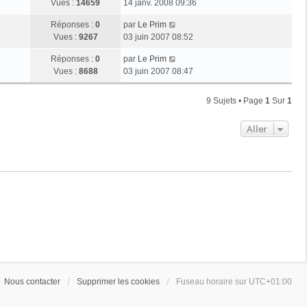
g
e
Vues :
14659
14 janv. 2008 09:36
i
m
s
e
r
e
e
a
D
Réponses :
0
par
Le Prim
n
r
s
g
e
Vues :
9267
03 juin 2007 08:52
i
m
s
e
r
e
e
a
D
Réponses :
0
par
Le Prim
n
r
s
g
e
Vues :
8688
03 juin 2007 08:47
i
m
s
e
r
e
e
a
n
r
s
9 Sujets • Page
1
Sur
1
g
i
m
s
e
e
e
a
Aller
r
s
g
m
s
e
e
a
s
g
s
e
a
g
e
Nous contacter
Supprimer les cookies
Fuseau horaire sur
UTC+01:00