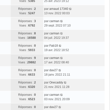
g
e
Vues :
5385
25 avr. 2023 19:12
i
m
s
e
r
e
e
a
D
Réponses :
2
par
arnaud 17340
n
r
s
g
e
Vues :
5247
13 nov. 2022 00:03
i
m
s
e
r
e
e
a
D
Réponses :
3
par
carman
n
r
s
g
e
Vues :
6792
29 sept. 2022 07:10
i
m
s
e
r
e
e
a
D
Réponses :
8
par
carman
n
r
s
g
e
Vues :
16588
04 juil. 2022 19:37
i
m
s
e
r
e
e
a
D
Réponses :
0
par
Fab18
n
r
s
g
e
Vues :
5933
19 avr. 2022 18:52
i
m
s
e
r
e
e
a
D
Réponses :
9
par
carman
n
r
s
g
e
Vues :
29882
17 avr. 2022 08:40
i
m
s
e
r
e
e
a
D
Réponses :
0
par
dav27
n
r
s
g
e
Vues :
6633
18 janv. 2022 21:11
i
m
s
e
r
e
e
a
D
Réponses :
2
par
Onecaddy
n
r
s
g
e
Vues :
6320
21 nov. 2021 11:28
i
m
s
e
r
e
e
a
D
Réponses :
0
par
carman
n
r
s
g
e
Vues :
6523
03 nov. 2021 20:09
i
m
s
e
r
e
e
a
D
Réponses :
0
par
dav27
n
r
s