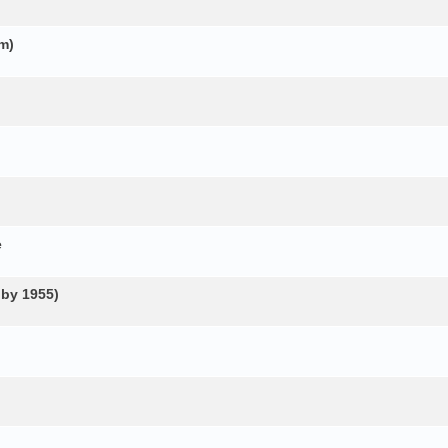
m)
e
oby 1955)