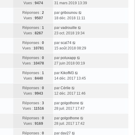
s
g
e
Vues :
9474
31 mars 2019 13:39
i
m
s
e
r
e
e
a
D
Réponses :
2
par
gribounou
n
r
s
g
e
Vues :
9507
18 déc. 2018 11:11
i
m
s
e
r
e
e
a
D
Réponses :
1
par
vadrouille
n
r
s
g
e
Vues :
8267
23 oct. 2018 19:34
i
m
s
e
r
e
e
a
D
Réponses :
0
par
scal74
n
r
s
g
e
Vues :
10781
15 août 2018 08:29
i
m
s
e
r
e
e
a
D
Réponses :
0
par
poluxapp
n
r
s
g
e
Vues :
10478
27 juin 2018 00:19
i
m
s
e
r
e
e
a
D
Réponses :
1
par
KikofM3
n
r
s
g
e
Vues :
8440
14 déc. 2017 13:45
i
m
s
e
r
e
e
a
D
Réponses :
0
par
Cérile
n
r
s
g
e
Vues :
9943
12 déc. 2017 11:46
i
m
s
e
r
e
e
a
D
Réponses :
3
par
golgothone
n
r
s
g
e
Vues :
11516
28 juil. 2017 17:47
i
m
s
e
r
e
e
a
D
Réponses :
0
par
golgothone
n
r
s
g
e
Vues :
9169
28 juil. 2017 17:42
i
m
s
e
r
e
e
a
D
Réponses :
0
par
dav27
n