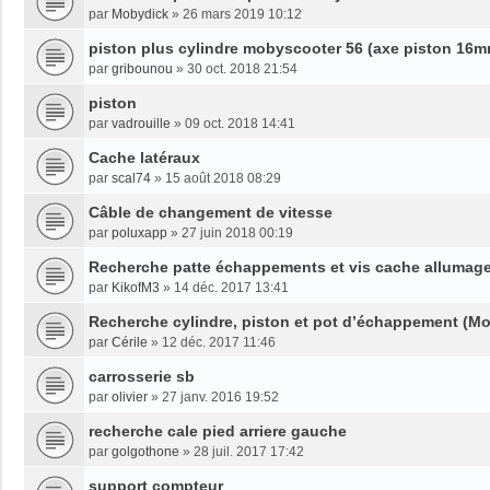
par
Mobydick
»
26 mars 2019 10:12
piston plus cylindre mobyscooter 56 (axe piston 16m
par
gribounou
»
30 oct. 2018 21:54
piston
par
vadrouille
»
09 oct. 2018 14:41
Cache latéraux
par
scal74
»
15 août 2018 08:29
Câble de changement de vitesse
par
poluxapp
»
27 juin 2018 00:19
Recherche patte échappements et vis cache allumag
par
KikofM3
»
14 déc. 2017 13:41
Recherche cylindre, piston et pot d’échappement (M
par
Cérile
»
12 déc. 2017 11:46
carrosserie sb
par
olivier
»
27 janv. 2016 19:52
recherche cale pied arriere gauche
par
golgothone
»
28 juil. 2017 17:42
support compteur