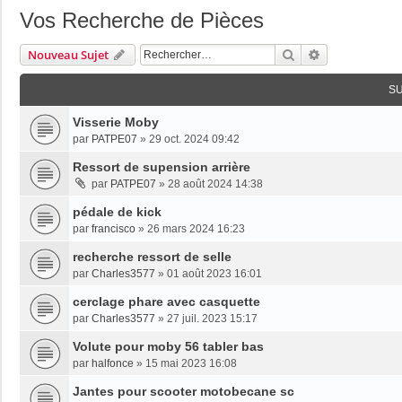
Vos Recherche de Pièces
Rechercher
Recherche Av
Nouveau Sujet
S
Visserie Moby
par
PATPE07
»
29 oct. 2024 09:42
Ressort de supension arrière
par
PATPE07
»
28 août 2024 14:38
pédale de kick
par
francisco
»
26 mars 2024 16:23
recherche ressort de selle
par
Charles3577
»
01 août 2023 16:01
cerclage phare avec casquette
par
Charles3577
»
27 juil. 2023 15:17
Volute pour moby 56 tabler bas
par
halfonce
»
15 mai 2023 16:08
Jantes pour scooter motobecane sc