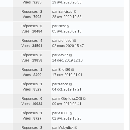
s
g
e
Vues :
9285
29 avr. 2020 20:33
i
m
s
e
r
e
e
a
D
Réponses :
2
par
francisco
n
r
s
g
e
Vues :
7903
28 avr. 2020 19:53
i
m
s
e
r
e
e
a
D
Réponses :
0
par
Nest
n
r
s
g
e
Vues :
10484
05 avr. 2020 09:13
i
m
s
e
r
e
e
a
D
Réponses :
4
par
pronosof
n
r
s
g
e
Vues :
34501
02 mars 2020 15:47
i
m
s
e
r
e
e
a
D
Réponses :
8
par
dav27
n
r
s
g
e
Vues :
19858
24 déc. 2019 12:10
i
m
s
e
r
e
e
a
D
Réponses :
1
par
Eliott86
n
r
s
g
e
Vues :
8400
17 nov. 2019 21:01
i
m
s
e
r
e
e
a
D
Réponses :
1
par
franco
n
r
s
g
e
Vues :
8529
04 oct. 2019 17:21
i
m
s
e
r
e
e
a
D
Réponses :
0
par
mOby le scOOt
n
r
s
g
e
Vues :
10934
09 avr. 2019 08:41
i
m
s
e
r
e
e
a
D
Réponses :
1
par
e1000
n
r
s
g
e
Vues :
8727
02 avr. 2019 13:25
i
m
s
e
r
e
e
a
D
Réponses :
2
par
Mobydick
n
r