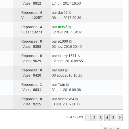
r
s
g
e
Vues :
8912
17 juil. 2017 19:53
i
m
s
e
r
e
e
a
D
Réponses :
4
par
dav27
n
r
s
g
e
Vues :
12257
08 juin 2017 20:39
i
m
s
e
r
e
e
a
D
Réponses :
4
par
hervé
n
r
s
g
e
Vues :
13273
12 févr. 2017 19:02
i
m
s
e
r
e
e
a
D
Réponses :
0
par
e1000
n
r
s
g
e
Vues :
9358
03 nov. 2016 20:40
i
m
s
e
r
e
e
a
D
Réponses :
0
par
thierry 1671
n
r
s
g
e
Vues :
9629
12 sept. 2016 09:55
i
m
s
e
r
e
e
a
D
Réponses :
0
par
Bes
n
r
s
g
e
Vues :
9420
08 août 2016 10:26
i
m
s
e
r
e
e
a
D
Réponses :
1
par
Twin
n
r
s
g
e
Vues :
8831
31 juil. 2016 09:06
i
m
s
e
r
e
e
a
D
Réponses :
0
par
moesox64
n
r
s
g
e
Vues :
9215
11 juil. 2016 11:12
i
m
s
e
r
e
e
a
n
r
s
1
2
3
4
5
Su
214 Sujets
g
i
m
s
e
e
e
a
Aller