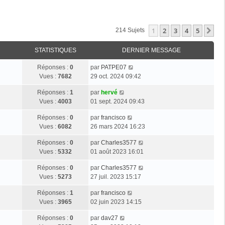
1
2
3
4
5
Su
214 Sujets
STATISTIQUES
DERNIER MESSAGE
D
Réponses :
0
par
PATPE07
e
Vues :
7682
29 oct. 2024 09:42
r
D
Réponses :
1
par
hervé
n
e
Vues :
4003
01 sept. 2024 09:43
i
r
e
D
Réponses :
0
par
francisco
n
r
e
Vues :
6082
26 mars 2024 16:23
i
m
r
e
e
D
Réponses :
0
par
Charles3577
n
r
s
e
Vues :
5332
01 août 2023 16:01
i
m
s
r
e
e
a
D
Réponses :
0
par
Charles3577
n
r
s
g
e
Vues :
5273
27 juil. 2023 15:17
i
m
s
e
r
e
e
a
D
Réponses :
1
par
francisco
n
r
s
g
e
Vues :
3965
02 juin 2023 14:15
i
m
s
e
r
e
e
a
D
Réponses :
0
par
dav27
n
r
s