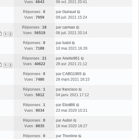
g
e
Vues :
6643
08 oct. 2021 20:41
i
m
s
e
r
e
e
a
D
Réponses :
0
par
Guiraud
n
r
s
g
e
Vues :
7059
09 juil. 2021 15:24
i
m
s
e
r
e
e
a
D
Réponses :
18
par
carman
n
r
s
g
e
Vues :
56519
06 juil. 2021 20:14
i
1
2
m
s
e
r
e
e
a
D
Réponses :
0
par
ludot
n
r
s
g
e
Vues :
7188
10 mai 2021 16:26
i
m
s
e
r
e
e
a
D
Réponses :
21
par
Arielle961
n
r
s
g
e
Vues :
40622
28 avr. 2021 21:12
i
1
2
m
s
e
r
e
e
a
D
Réponses :
0
par
CABG1965
n
r
s
g
e
Vues :
7480
28 mars 2021 18:15
i
m
s
e
r
e
e
a
D
Réponses :
1
par
francisco
n
r
s
g
e
Vues :
5812
04 janv. 2021 17:12
i
m
s
e
r
e
e
a
D
Réponses :
1
par
Eliott86
n
r
s
g
e
Vues :
9034
23 mai 2020 10:21
i
m
s
e
r
e
e
a
D
Réponses :
0
par
Aubin
n
r
s
g
e
Vues :
8835
18 mai 2020 18:27
i
m
s
e
r
e
e
a
D
Réponses :
0
par
Thonline
n
r