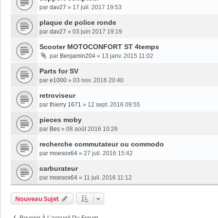
par
dav27
»
17 juil. 2017 19:53
plaque de police ronde
par
dav27
»
03 juin 2017 19:19
Scooter MOTOCONFORT ST 4temps
par
Benjamin204
»
13 janv. 2015 11:02
Parts for SV
par
e1000
»
03 nov. 2016 20:40
retroviseur
par
thierry 1671
»
12 sept. 2016 09:55
pieces moby
par
Bes
»
08 août 2016 10:26
recherche commutateur ou commodo
par
moesox64
»
27 juil. 2016 15:42
carburateur
par
moesox64
»
11 juil. 2016 11:12
Nouveau Sujet