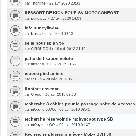
par
Thonline
»
29 avr. 2020 20:33
RESSORT DE KICK POUR SV MOTOCONFORT
par
raineteau
»
27 avr. 2020 14:03
Info sur cylindre
par
Nest
»
05 avr. 2020 09:13
selle pour sb an 56
par
GIROUDON
»
18 oct. 2012 21:12
patte de fixation volute
par
dav27
»
10 nov. 2015 21:47
repose pied arriere
par
scal74
»
29 déc. 2018 19:35
Robinet essence
par
Grego
»
28 avr. 2018 09:03
recherche 3 câbles pour le passage boite de vitesse
par
mOby le scOOt
»
09 avr. 2019 08:41
recherche réservoir de mobyscoot type SB
par
mOby le scOOt
»
02 avr. 2019 04:37
Recherche plusieurs pièce - Moby SVH 56