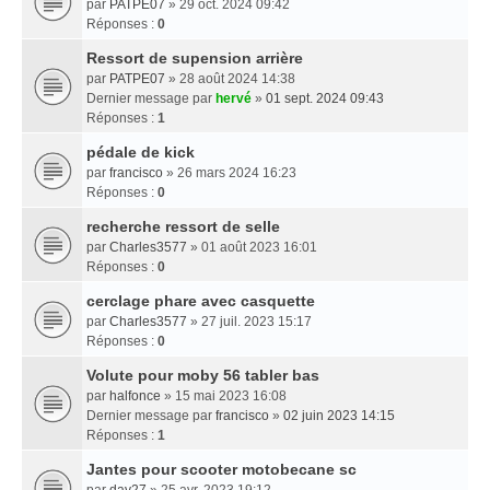
par
PATPE07
» 29 oct. 2024 09:42
Réponses :
0
Ressort de supension arrière
par
PATPE07
» 28 août 2024 14:38
Dernier message par
hervé
»
01 sept. 2024 09:43
Réponses :
1
pédale de kick
par
francisco
» 26 mars 2024 16:23
Réponses :
0
recherche ressort de selle
par
Charles3577
» 01 août 2023 16:01
Réponses :
0
cerclage phare avec casquette
par
Charles3577
» 27 juil. 2023 15:17
Réponses :
0
Volute pour moby 56 tabler bas
par
halfonce
» 15 mai 2023 16:08
Dernier message par
francisco
»
02 juin 2023 14:15
Réponses :
1
Jantes pour scooter motobecane sc
par
dav27
» 25 avr. 2023 19:12