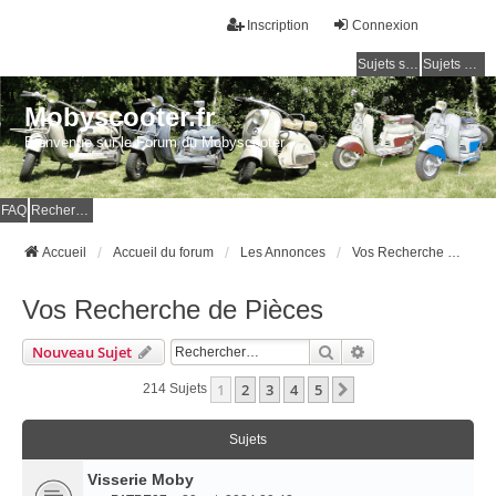
Inscription
Connexion
Sujets sans réponse
Sujets actifs
Mobyscooter.fr
Bienvenue sur le Forum du Mobyscooter
FAQ
Rechercher
Accueil
Accueil du forum
Les Annonces
Vos Recherche de Pièces
Vos Recherche de Pièces
Rechercher
Recherche Avancé
Nouveau Sujet
1
2
3
4
5
Suivant
214 Sujets
Sujets
Visserie Moby