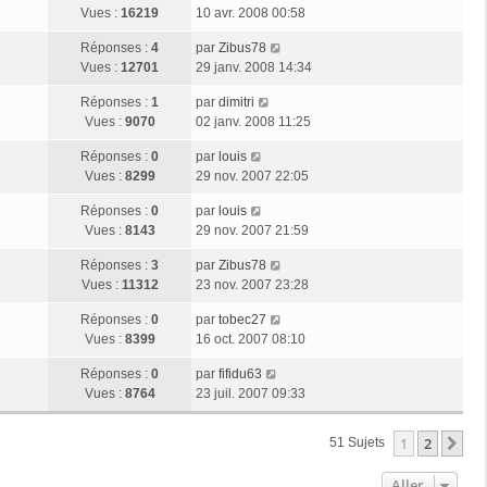
r
s
g
e
Vues :
16219
10 avr. 2008 00:58
i
m
s
e
r
e
e
a
D
Réponses :
4
par
Zibus78
n
r
s
g
e
Vues :
12701
29 janv. 2008 14:34
i
m
s
e
r
e
e
a
D
Réponses :
1
par
dimitri
n
r
s
g
e
Vues :
9070
02 janv. 2008 11:25
i
m
s
e
r
e
e
a
D
Réponses :
0
par
louis
n
r
s
g
e
Vues :
8299
29 nov. 2007 22:05
i
m
s
e
r
e
e
a
D
Réponses :
0
par
louis
n
r
s
g
e
Vues :
8143
29 nov. 2007 21:59
i
m
s
e
r
e
e
a
D
Réponses :
3
par
Zibus78
n
r
s
g
e
Vues :
11312
23 nov. 2007 23:28
i
m
s
e
r
e
e
a
D
Réponses :
0
par
tobec27
n
r
s
g
e
Vues :
8399
16 oct. 2007 08:10
i
m
s
e
r
e
e
a
D
Réponses :
0
par
fifidu63
n
r
s
g
e
Vues :
8764
23 juil. 2007 09:33
i
m
s
e
r
e
e
a
n
r
s
1
2
Su
51 Sujets
g
i
m
s
e
e
e
a
Aller