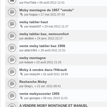
par
Fou'l'Seb
»
06 août 2012 12:41
Moby montagne de 1957 "vendu"
par
hoguy
»
17 mai 2011 07:43
moby tablier haut
par
lesaint37
»
20 mai 2012 11:27
moby tablier bas, motoconfort
par
skotère
»
24 janv. 2012 22:17
vente moby tablier bas 1956
par
altair1961
»
28 août 2011 21:51
moby montagne
par
ledave
»
23 août 2011 21:33
Moby à vendre dans l'Hérault
par
moby34
»
02 août 2011 18:59
Recherche Moby
par
Greg L.
»
21 avr. 2011 08:41
vente mobyscooter 1955
par
georges
»
06 nov. 2010 11:01
A VENDRE MOBY MONTAGNE ET MANUEL