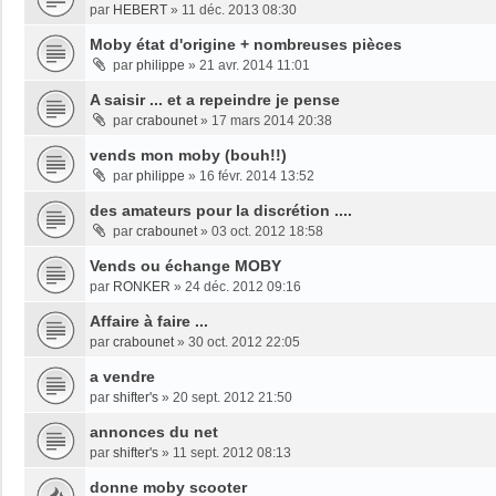
par
HEBERT
»
11 déc. 2013 08:30
Moby état d'origine + nombreuses pièces
par
philippe
»
21 avr. 2014 11:01
A saisir ... et a repeindre je pense
par
crabounet
»
17 mars 2014 20:38
vends mon moby (bouh!!)
par
philippe
»
16 févr. 2014 13:52
des amateurs pour la discrétion ....
par
crabounet
»
03 oct. 2012 18:58
Vends ou échange MOBY
par
RONKER
»
24 déc. 2012 09:16
Affaire à faire ...
par
crabounet
»
30 oct. 2012 22:05
a vendre
par
shifter's
»
20 sept. 2012 21:50
annonces du net
par
shifter's
»
11 sept. 2012 08:13
donne moby scooter