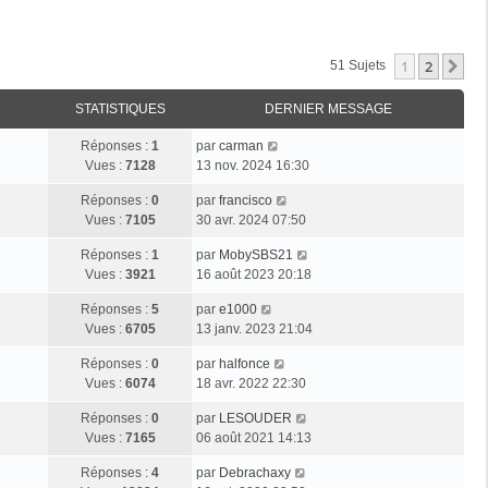
1
2
Su
51 Sujets
STATISTIQUES
DERNIER MESSAGE
D
Réponses :
1
par
carman
e
Vues :
7128
13 nov. 2024 16:30
r
D
Réponses :
0
par
francisco
n
e
Vues :
7105
30 avr. 2024 07:50
i
r
e
D
Réponses :
1
par
MobySBS21
n
r
e
Vues :
3921
16 août 2023 20:18
i
m
r
e
e
D
Réponses :
5
par
e1000
n
r
s
e
Vues :
6705
13 janv. 2023 21:04
i
m
s
r
e
e
a
D
Réponses :
0
par
halfonce
n
r
s
g
e
Vues :
6074
18 avr. 2022 22:30
i
m
s
e
r
e
e
a
D
Réponses :
0
par
LESOUDER
n
r
s
g
e
Vues :
7165
06 août 2021 14:13
i
m
s
e
r
e
e
a
D
Réponses :
4
par
Debrachaxy
n
r
s