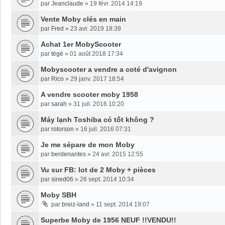
par
Jeanclaude
»
19 févr. 2014 14:19
Vente Moby clés en main
par
Fred
»
23 avr. 2019 18:39
Achat 1er MobyScooter
par
tégé
»
01 août 2018 17:34
Mobyscooter a vendre a coté d'avignon
par
Rico
»
29 janv. 2017 18:54
A vendre scooter moby 1958
par
sarah
»
31 juil. 2016 10:20
Máy lạnh Toshiba có tốt không ?
par
rotorson
»
16 juil. 2016 07:31
Je me sépare de mon Moby
par
berdenantes
»
24 avr. 2015 12:55
Vu sur FB: lot de 2 Moby + pièces
par
sined06
»
26 sept. 2014 10:34
Moby SBH
par
breiz-land
»
11 sept. 2014 19:07
Superbe Moby de 1956 NEUF !!VENDU!!