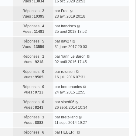
g
e
Vues :
13034
16 oct. 2020 23:53
i
m
s
e
r
e
e
a
D
Réponses :
2
par
Fred
n
r
s
g
e
Vues :
10395
23 avr. 2019 20:18
i
m
s
e
r
e
e
a
D
Réponses :
4
par
francisco
n
r
s
g
e
Vues :
11481
25 août 2018 13:52
i
m
s
e
r
e
e
a
D
Réponses :
5
par
dav27
n
r
s
g
e
Vues :
13559
31 janv. 2017 20:03
i
m
s
e
r
e
e
a
D
Réponses :
1
par
Yann Le Baron
n
r
s
g
e
Vues :
9218
02 août 2016 17:45
i
m
s
e
r
e
e
a
D
Réponses :
0
par
rotorson
n
r
s
g
e
Vues :
9505
16 juil. 2016 07:31
i
m
s
e
r
e
e
a
D
Réponses :
0
par
berdenantes
n
r
s
g
e
Vues :
9713
24 avr. 2015 12:55
i
m
s
e
r
e
e
a
D
Réponses :
0
par
sined06
n
r
s
g
e
Vues :
8243
26 sept. 2014 10:34
i
m
s
e
r
e
e
a
D
Réponses :
1
par
breiz-land
n
r
s
g
e
Vues :
8882
11 sept. 2014 19:27
i
m
s
e
r
e
e
a
D
Réponses :
6
par
HEBERT
n
r
s