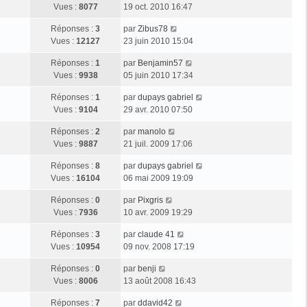
s
g
e
Vues :
8077
19 oct. 2010 16:47
i
m
s
e
r
e
e
a
D
Réponses :
3
par
Zibus78
n
r
s
g
e
Vues :
12127
23 juin 2010 15:04
i
m
s
e
r
e
e
a
D
Réponses :
1
par
Benjamin57
n
r
s
g
e
Vues :
9938
05 juin 2010 17:34
i
m
s
e
r
e
e
a
D
Réponses :
1
par
dupays gabriel
n
r
s
g
e
Vues :
9104
29 avr. 2010 07:50
i
m
s
e
r
e
e
a
D
Réponses :
2
par
manolo
n
r
s
g
e
Vues :
9887
21 juil. 2009 17:06
i
m
s
e
r
e
e
a
D
Réponses :
8
par
dupays gabriel
n
r
s
g
e
Vues :
16104
06 mai 2009 19:09
i
m
s
e
r
e
e
a
D
Réponses :
0
par
Pixgris
n
r
s
g
e
Vues :
7936
10 avr. 2009 19:29
i
m
s
e
r
e
e
a
D
Réponses :
3
par
claude 41
n
r
s
g
e
Vues :
10954
09 nov. 2008 17:19
i
m
s
e
r
e
e
a
D
Réponses :
0
par
benji
n
r
s
g
e
Vues :
8006
13 août 2008 16:43
i
m
s
e
r
e
e
a
D
Réponses :
7
par
ddavid42
n