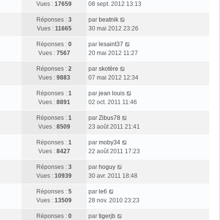
s
g
e
Vues :
17659
08 sept. 2012 13:13
i
m
s
e
r
e
e
a
D
Réponses :
3
par
beatnik
n
r
s
g
e
Vues :
11665
30 mai 2012 23:26
i
m
s
e
r
e
e
a
D
Réponses :
0
par
lesaint37
n
r
s
g
e
Vues :
7567
20 mai 2012 11:27
i
m
s
e
r
e
e
a
D
Réponses :
2
par
skotère
n
r
s
g
e
Vues :
9883
07 mai 2012 12:34
i
m
s
e
r
e
e
a
D
Réponses :
1
par
jean louis
n
r
s
g
e
Vues :
8891
02 oct. 2011 11:46
i
m
s
e
r
e
e
a
D
Réponses :
1
par
Zibus78
n
r
s
g
e
Vues :
8509
23 août 2011 21:41
i
m
s
e
r
e
e
a
D
Réponses :
1
par
moby34
n
r
s
g
e
Vues :
8427
22 août 2011 17:23
i
m
s
e
r
e
e
a
D
Réponses :
3
par
hoguy
n
r
s
g
e
Vues :
10939
30 avr. 2011 18:48
i
m
s
e
r
e
e
a
D
Réponses :
5
par
le6
n
r
s
g
e
Vues :
13509
28 nov. 2010 23:23
i
m
s
e
r
e
e
a
D
Réponses :
0
par
tigerjb
n
r