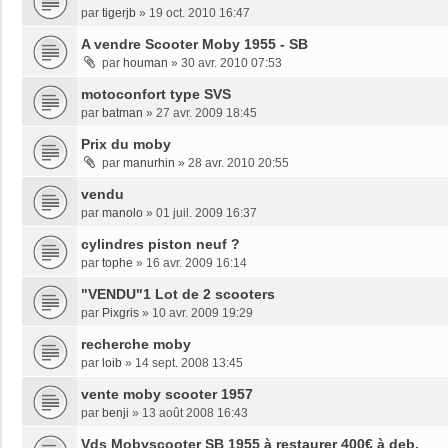
par
tigerjb
»
19 oct. 2010 16:47
A vendre Scooter Moby 1955 - SB
par
houman
»
30 avr. 2010 07:53
motoconfort type SVS
par
batman
»
27 avr. 2009 18:45
Prix du moby
par
manurhin
»
28 avr. 2010 20:55
vendu
par
manolo
»
01 juil. 2009 16:37
cylindres piston neuf ?
par
tophe
»
16 avr. 2009 16:14
"VENDU"1 Lot de 2 scooters
par
Pixgris
»
10 avr. 2009 19:29
recherche moby
par
loib
»
14 sept. 2008 13:45
vente moby scooter 1957
par
benji
»
13 août 2008 16:43
Vds Mobyscooter SB 1955 à restaurer 400€ à deb.