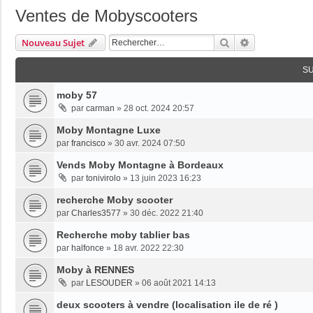
Ventes de Mobyscooters
Rechercher
Recherche Av
Nouveau Sujet
S
moby 57
par
carman
»
28 oct. 2024 20:57
Moby Montagne Luxe
par
francisco
»
30 avr. 2024 07:50
Vends Moby Montagne à Bordeaux
par
tonivirolo
»
13 juin 2023 16:23
recherche Moby scooter
par
Charles3577
»
30 déc. 2022 21:40
Recherche moby tablier bas
par
halfonce
»
18 avr. 2022 22:30
Moby à RENNES
par
LESOUDER
»
06 août 2021 14:13
deux scooters à vendre (localisation ile de ré )