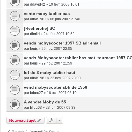
par
ddavid42
»
10 févr. 2008 16:01
vente moby tablier bas
par
altair1961
»
08 juin 2007 21:40
[Recherche] SC
par
dimitri
»
24 déc. 2007 10:52
vends mobyscooter 1957 SB adr email
par
louis
»
29 nov. 2007 22:05
vends Mobyscooter tablier bas mot. tournant 1957 C
par
louis
»
29 nov. 2007 21:59
lot de 3 moby tablier haut
par
altair1961
»
22 nov. 2007 23:00
vend mobyscooter sbh de 1956
par
tobec27
»
16 oct. 2007 08:10
A vendre Moby de 55
par
fifidu63
»
23 juil. 2007 09:33
Nouveau Sujet