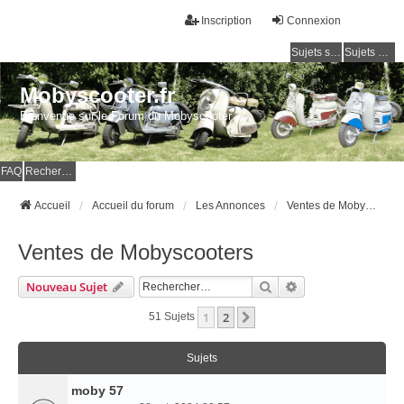
Inscription
Connexion
Sujets sans réponse
Sujets actifs
Mobyscooter.fr
Bienvenue sur le Forum du Mobyscooter
FAQ
Rechercher
Accueil
Accueil du forum
Les Annonces
Ventes de Mobyscooters
Ventes de Mobyscooters
Rechercher
Recherche Avancé
Nouveau Sujet
1
2
Suivant
51 Sujets
Sujets
moby 57