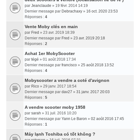
par
Jeanclaude
» 19 févr. 2014 14:19
Dernier message par
Debrachaxy
»
16 oct. 2020 23:53
Réponses :
4
Vente Moby clés en main
par
Fred
» 23 avr. 2019 18:39
Dernier message par
Fred
»
23 avr. 2019 20:18
Réponses :
2
Achat 1er MobyScooter
par
tégé
» 01 août 2018 17:34
Dernier message par
francisco
»
25 août 2018 13:52
Réponses :
4
Mobyscooter a vendre a coté d'avignon
par
Rico
» 29 janv. 2017 18:54
Dernier message par
dav27
»
31 janv. 2017 20:03
Réponses :
5
A vendre scooter moby 1958
par
sarah
» 31 juil. 2016 10:20
Dernier message par
Yann Le Baron
»
02 août 2016 17:45
Réponses :
1
Máy lạnh Toshiba có tốt không ?
par
rotorson
» 16 juil. 2016 07:31