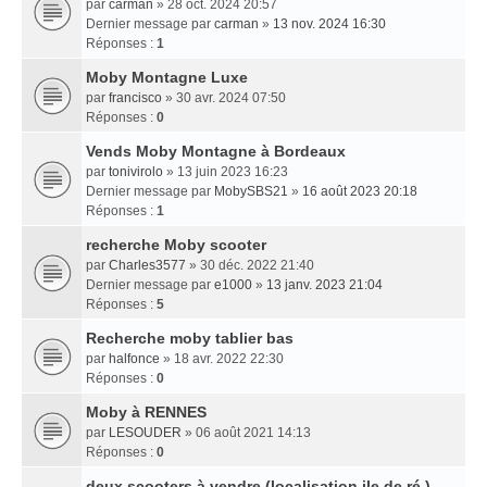
par
carman
» 28 oct. 2024 20:57
Dernier message par
carman
»
13 nov. 2024 16:30
Réponses :
1
Moby Montagne Luxe
par
francisco
» 30 avr. 2024 07:50
Réponses :
0
Vends Moby Montagne à Bordeaux
par
tonivirolo
» 13 juin 2023 16:23
Dernier message par
MobySBS21
»
16 août 2023 20:18
Réponses :
1
recherche Moby scooter
par
Charles3577
» 30 déc. 2022 21:40
Dernier message par
e1000
»
13 janv. 2023 21:04
Réponses :
5
Recherche moby tablier bas
par
halfonce
» 18 avr. 2022 22:30
Réponses :
0
Moby à RENNES
par
LESOUDER
» 06 août 2021 14:13
Réponses :
0
deux scooters à vendre (localisation ile de ré )