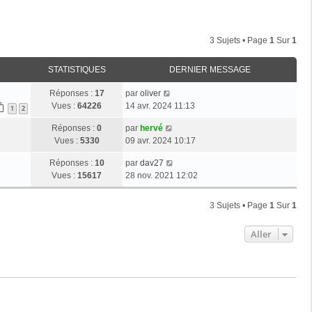
3 Sujets • Page
1
Sur
1
STATISTIQUES
DERNIER MESSAGE
D
Réponses :
17
par
oliver
e
Vues :
64226
14 avr. 2024 11:13
1
2
r
D
Réponses :
0
par
hervé
n
e
Vues :
5330
09 avr. 2024 10:17
i
r
e
D
Réponses :
10
par
dav27
n
r
e
Vues :
15617
28 nov. 2021 12:02
i
m
r
e
e
n
r
s
3 Sujets • Page
1
Sur
1
i
m
s
e
e
a
Aller
r
s
g
m
s
e
e
a
s
g
s
e
a