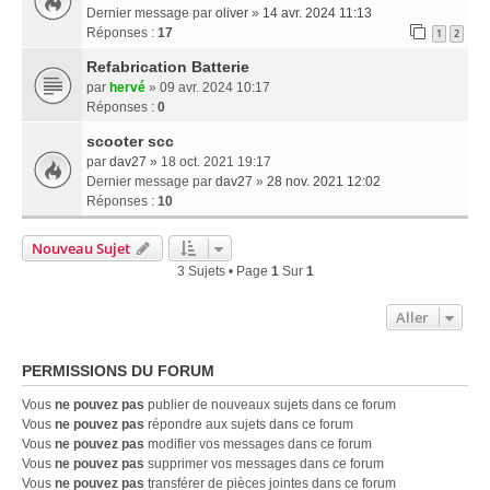
Dernier message par
oliver
»
14 avr. 2024 11:13
Réponses :
17
1
2
Refabrication Batterie
par
hervé
» 09 avr. 2024 10:17
Réponses :
0
scooter scc
par
dav27
» 18 oct. 2021 19:17
Dernier message par
dav27
»
28 nov. 2021 12:02
Réponses :
10
Nouveau Sujet
3 Sujets • Page
1
Sur
1
Aller
PERMISSIONS DU FORUM
Vous
ne pouvez pas
publier de nouveaux sujets dans ce forum
Vous
ne pouvez pas
répondre aux sujets dans ce forum
Vous
ne pouvez pas
modifier vos messages dans ce forum
Vous
ne pouvez pas
supprimer vos messages dans ce forum
Vous
ne pouvez pas
transférer de pièces jointes dans ce forum