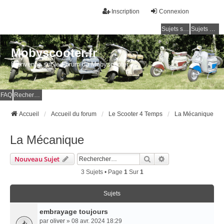
Inscription
Connexion
Sujets sans réponse
Sujets actifs
Mobyscooter.fr
Bienvenue sur le Forum du Mobyscooter
FAQ
Rechercher
Accueil
Accueil du forum
Le Scooter 4 Temps
La Mécanique
La Mécanique
Rechercher
Recherche Avancé
Nouveau Sujet
3 Sujets • Page
1
Sur
1
Sujets
embrayage toujours
par
oliver
» 08 avr. 2024 18:29