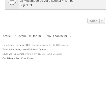
La Mécanique de votre scooter 4 Temps
Sujets :
3
Aller
Accueil
Accueil du forum
Nous contacter
Développé par
phpBB
® Forum Software © phpBB Limited
Traduction française officielle
©
Qiaeru
Style
we_universal
created by INVENTEA & v12mike
Confidentialité
|
Conditions