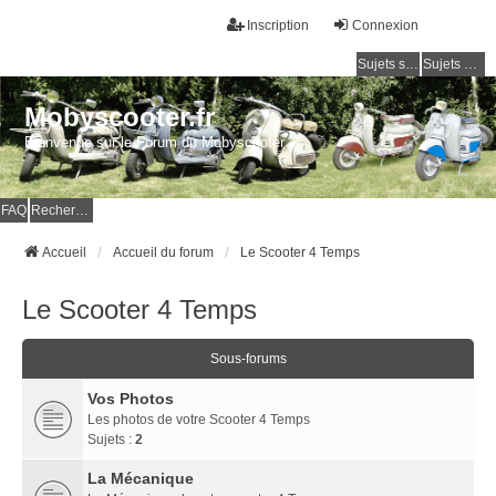
Inscription
Connexion
Sujets sans réponse
Sujets actifs
Mobyscooter.fr
Bienvenue sur le Forum du Mobyscooter
FAQ
Rechercher
Accueil
Accueil du forum
Le Scooter 4 Temps
Le Scooter 4 Temps
Sous-forums
Vos Photos
Les photos de votre Scooter 4 Temps
Sujets :
2
La Mécanique