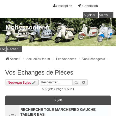
Inscription
Connexion
Sujets sans réponse
Sujets actifs
Mobyscooter.fr
Bienvenue sur le Forum du Mobyscooter
FAQ
Rechercher
Accueil
Accueil du forum
Les Annonces
Vos Echanges de Pièces
Vos Echanges de Pièces
Rechercher
Recherche Avancé
Nouveau Sujet
5 Sujets • Page
1
Sur
1
Sujets
RECHERCHE TOLE MARCHEPIED GAUCHE
TABLIER BAS