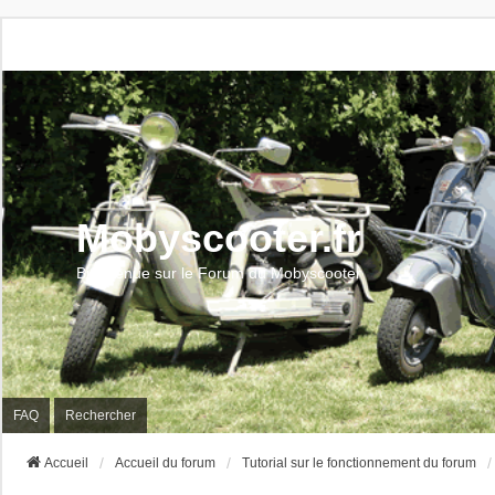
Mobyscooter.fr
Bienvenue sur le Forum du Mobyscooter
FAQ
Rechercher
Accueil
Accueil du forum
Tutorial sur le fonctionnement du forum