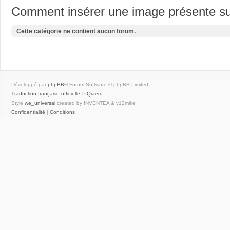
Comment insérer une image présente su
Cette catégorie ne contient aucun forum.
Développé par
phpBB
® Forum Software © phpBB Limited
Traduction française officielle
©
Qiaeru
Style
we_universal
created by INVENTEA & v12mike
Confidentialité
|
Conditions