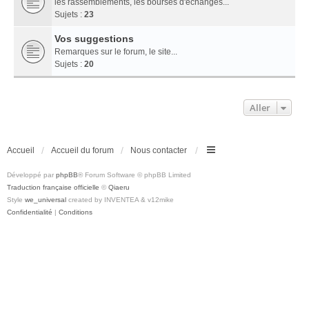
les rassemblements, les bourses d'échanges...
Sujets :
23
Vos suggestions
Remarques sur le forum, le site...
Sujets :
20
Aller
Accueil
Accueil du forum
Nous contacter
Développé par
phpBB
® Forum Software © phpBB Limited
Traduction française officielle
©
Qiaeru
Style
we_universal
created by INVENTEA & v12mike
Confidentialité
|
Conditions