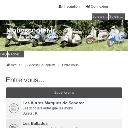
Inscription
Connexion
Sujets sans réponse
Sujets actifs
Mobyscooter.fr
Bienvenue sur le Forum du Mobyscooter
FAQ
Rechercher
Accueil
Accueil du forum
Entre vous...
Entre vous...
Sous-forums
Les Autres Marques de Scooter
Les scooters autre que les moby
Sujets :
9
Les Ballades