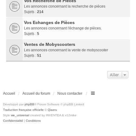
Vos Recherche de Pièces
Les annonces concernant la recherche de pièces
Sujets :
214
Vos Echanges de Pièces
Les annonces concernant l'échange de pièces.
Sujets :
5
Ventes de Mobyscooters
Les annonces concernant la vente de mobyscooter
Sujets :
51
Aller
Accueil
Accueil du forum
Nous contacter
Développé par
phpBB
® Forum Software © phpBB Limited
Traduction française officielle
©
Qiaeru
Style
we_universal
created by INVENTEA & v12mike
Confidentialité
|
Conditions