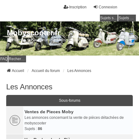
Inscription
Connexion
Sujets sans réponse
Sujets actifs
Mobyscooter.fr
Bienvenue sur le Forum du Mobyscooter
FAQ
Rechercher
Accueil
Accueil du forum
Les Annonces
Les Annonces
Sous-forums
Ventes de Pieces Moby
Les annonces concernant la vente de pièces détachées de
mobyscooter
Sujets :
86