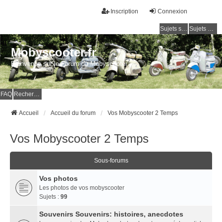
Inscription
Connexion
Sujets sans réponse
Sujets actifs
Mobyscooter.fr
Bienvenue sur le Forum du Mobyscooter
FAQ
Rechercher
Accueil
Accueil du forum
Vos Mobyscooter 2 Temps
Vos Mobyscooter 2 Temps
Sous-forums
Vos photos
Les photos de vos mobyscooter
Sujets :
99
Souvenirs Souvenirs: histoires, anecdotes