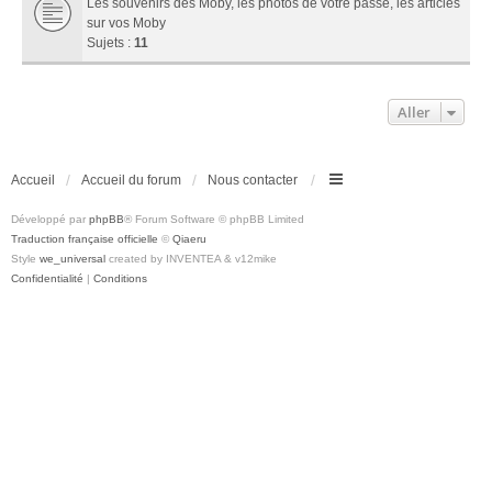
Les souvenirs des Moby, les photos de votre passé, les articles
sur vos Moby
Sujets :
11
Aller
Accueil
Accueil du forum
Nous contacter
Développé par
phpBB
® Forum Software © phpBB Limited
Traduction française officielle
©
Qiaeru
Style
we_universal
created by INVENTEA & v12mike
Confidentialité
|
Conditions