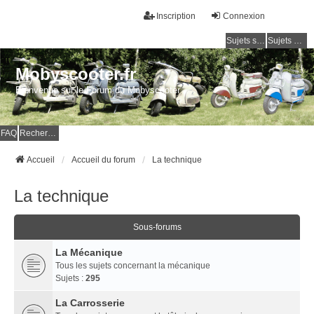
Inscription
Connexion
Sujets sans réponse
Sujets actifs
Mobyscooter.fr
Bienvenue sur le Forum du Mobyscooter
FAQ
Rechercher
Accueil
Accueil du forum
La technique
La technique
Sous-forums
La Mécanique
Tous les sujets concernant la mécanique
Sujets :
295
La Carrosserie