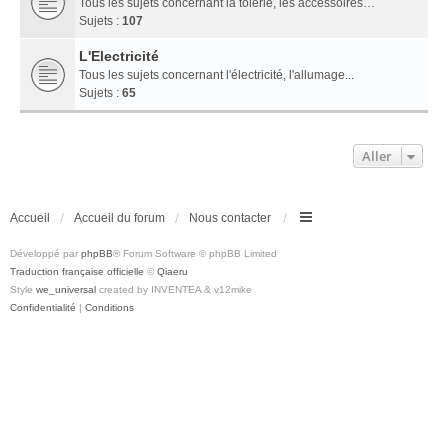
Tous les sujets concernant la tôlerie, les accessoires…
Sujets :
107
L'Electricité
Tous les sujets concernant l'électricité, l'allumage...
Sujets :
65
Aller
Accueil
Accueil du forum
Nous contacter
Développé par
phpBB
® Forum Software © phpBB Limited
Traduction française officielle
©
Qiaeru
Style
we_universal
created by INVENTEA & v12mike
Confidentialité
|
Conditions