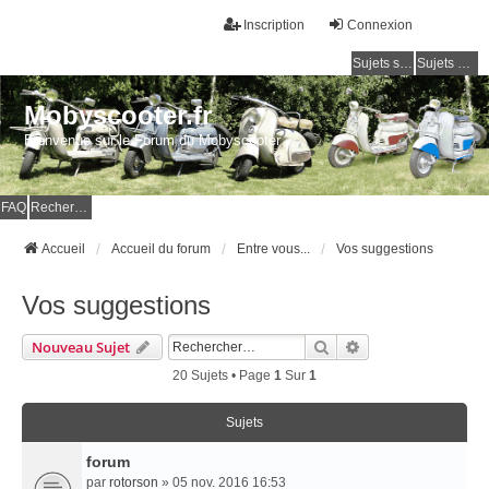
Inscription
Connexion
Sujets sans réponse
Sujets actifs
Mobyscooter.fr
Bienvenue sur le Forum du Mobyscooter
FAQ
Rechercher
Accueil
Accueil du forum
Entre vous...
Vos suggestions
Vos suggestions
Rechercher
Recherche Avancé
Nouveau Sujet
20 Sujets • Page
1
Sur
1
Sujets
forum
par
rotorson
» 05 nov. 2016 16:53