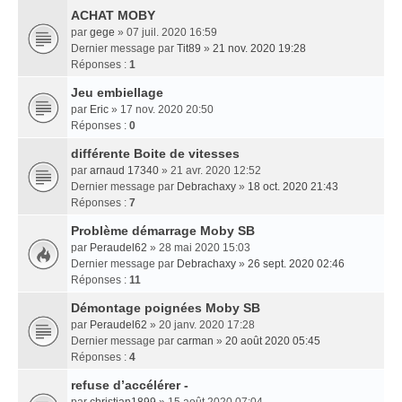
ACHAT MOBY
par
gege
» 07 juil. 2020 16:59
Dernier message par
Tit89
»
21 nov. 2020 19:28
Réponses :
1
Jeu embiellage
par
Eric
» 17 nov. 2020 20:50
Réponses :
0
différente Boite de vitesses
par
arnaud 17340
» 21 avr. 2020 12:52
Dernier message par
Debrachaxy
»
18 oct. 2020 21:43
Réponses :
7
Problème démarrage Moby SB
par
Peraudel62
» 28 mai 2020 15:03
Dernier message par
Debrachaxy
»
26 sept. 2020 02:46
Réponses :
11
Démontage poignées Moby SB
par
Peraudel62
» 20 janv. 2020 17:28
Dernier message par
carman
»
20 août 2020 05:45
Réponses :
4
refuse d’accélérer -
par
christian1899
» 15 août 2020 07:04