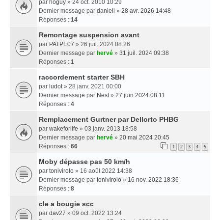
par
hoguy
» 24 oct. 2010 10:29
Dernier message par
daniell
»
28 avr. 2026 14:48
Réponses :
14
Remontage suspension avant
par
PATPE07
» 26 juil. 2024 08:26
Dernier message par
hervé
»
31 juil. 2024 09:38
Réponses :
1
raccordement starter SBH
par
ludot
» 28 janv. 2021 00:00
Dernier message par
Nest
»
27 juin 2024 08:11
Réponses :
4
Remplacement Gurtner par Dellorto PHBG
par
wakeforlife
» 03 janv. 2013 18:58
Dernier message par
hervé
»
20 mai 2024 20:45
Réponses :
66
1
2
3
4
5
Moby dépasse pas 50 km/h
par
tonivirolo
» 16 août 2022 14:38
Dernier message par
tonivirolo
»
16 nov. 2022 18:36
Réponses :
8
cle a bougie scc
par
dav27
» 09 oct. 2022 13:24