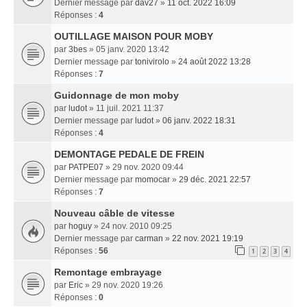
Dernier message par
dav27
»
11 oct. 2022 16:09
Réponses :
4
OUTILLAGE MAISON POUR MOBY
par
3bes
» 05 janv. 2020 13:42
Dernier message par
tonivirolo
»
24 août 2022 13:28
Réponses :
7
Guidonnage de mon moby
par
ludot
» 11 juil. 2021 11:37
Dernier message par
ludot
»
06 janv. 2022 18:31
Réponses :
4
DEMONTAGE PEDALE DE FREIN
par
PATPE07
» 29 nov. 2020 09:44
Dernier message par
momocar
»
29 déc. 2021 22:57
Réponses :
7
Nouveau câble de vitesse
par
hoguy
» 24 nov. 2010 09:25
Dernier message par
carman
»
22 nov. 2021 19:19
Réponses :
56
1
2
3
4
Remontage embrayage
par
Eric
» 29 nov. 2020 19:26
Réponses :
0