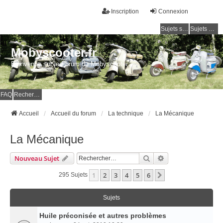
Inscription
Connexion
Sujets sans réponse
Sujets actifs
Mobyscooter.fr
Bienvenue sur le Forum du Mobyscooter
FAQ
Rechercher
Accueil
Accueil du forum
La technique
La Mécanique
La Mécanique
Rechercher
Recherche Avancé
Nouveau Sujet
1
2
3
4
5
6
Suivant
295 Sujets
Sujets
Huile préconisée et autres problèmes