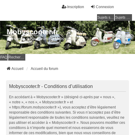
Inscription
Connexion
Sujets sans réponse
Sujets actifs
Mobyscooter.fr
Bienvenue sur le Forum du Mobyscooter
FAQ
Rechercher
Accueil
Accueil du forum
Mobyscooter.fr - Conditions d’utilisation
En accédant à « Mobyscooter.fr » (désigné ci-après par « nous »,
« notre », « nos », « Mobyscooter.fr » et
« https://forum.mobyscooter.fr »), vous acceptez d’être légalement
responsable des conditions suivantes. Si vous n’acceptez pas d’être
légalement responsable de toutes les conditions suivantes, veuillez ne
pas utiliser et accéder à « Mobyscooter.fr ». Nous pouvons modifier ces
conditions à n’importe quel moment et nous essaierons de vous
informer de ces modifications, bien que nous vous conseillons de