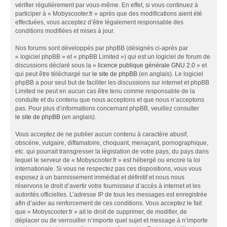
vérifier régulièrement par vous-même. En effet, si vous continuez à
participer à « Mobyscooter.fr » après que des modifications aient été
effectuées, vous acceptez d’être légalement responsable des
conditions modifiées et mises à jour.
Nos forums sont développés par phpBB (désignés ci-après par
« logiciel phpBB » et « phpBB Limited ») qui est un logiciel de forum de
discussions déclaré sous la «
licence publique générale GNU 2.0
» et
qui peut être téléchargé sur
le site de phpBB
(en anglais). Le logiciel
phpBB a pour seul but de faciliter les discussions sur internet et phpBB
Limited ne peut en aucun cas être tenu comme responsable de la
conduite et du contenu que nous acceptons et que nous n’acceptons
pas. Pour plus d’informations concernant phpBB, veuillez consulter
le site de phpBB
(en anglais).
Vous acceptez de ne publier aucun contenu à caractère abusif,
obscène, vulgaire, diffamatoire, choquant, menaçant, pornographique,
etc. qui pourrait transgresser la législation de votre pays, du pays dans
lequel le serveur de « Mobyscooter.fr » est hébergé ou encore la loi
internationale. Si vous ne respectez pas ces dispositions, vous vous
exposez à un bannissement immédiat et définitif et nous nous
réservons le droit d’avertir votre fournisseur d’accès à internet et les
autorités officielles. L’adresse IP de tous les messages est enregistrée
afin d’aider au renforcement de ces conditions. Vous acceptez le fait
que « Mobyscooter.fr » ait le droit de supprimer, de modifier, de
déplacer ou de verrouiller n’importe quel sujet et message à n’importe