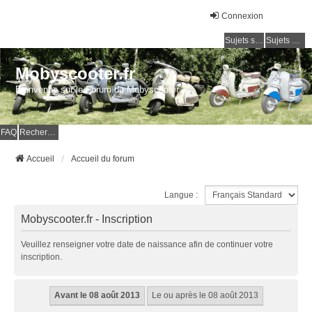
Connexion
Sujets sans réponse
Sujets actifs
Mobyscooter.fr
Bienvenue sur le Forum du Mobyscooter
FAQ
Rechercher
Accueil
Accueil du forum
Langue :
Mobyscooter.fr - Inscription
Veuillez renseigner votre date de naissance afin de continuer votre
inscription.