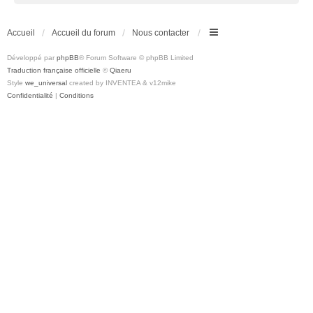
Accueil
Accueil du forum
Nous contacter
Développé par
phpBB
® Forum Software © phpBB Limited
Traduction française officielle
©
Qiaeru
Style
we_universal
created by INVENTEA & v12mike
Confidentialité
|
Conditions