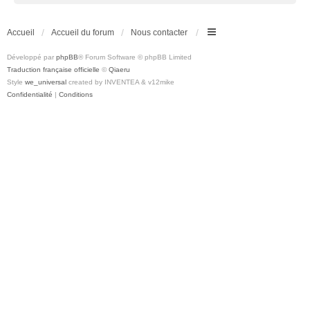
Accueil
Accueil du forum
Nous contacter
Développé par
phpBB
® Forum Software © phpBB Limited
Traduction française officielle
©
Qiaeru
Style
we_universal
created by INVENTEA & v12mike
Confidentialité
|
Conditions