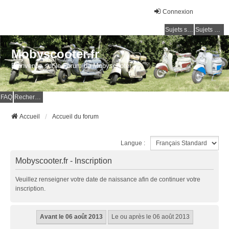
Connexion
Sujets sans réponse
Sujets actifs
Mobyscooter.fr
Bienvenue sur le Forum du Mobyscooter
FAQ
Rechercher
Accueil
Accueil du forum
Langue :
Mobyscooter.fr - Inscription
Veuillez renseigner votre date de naissance afin de continuer votre
inscription.