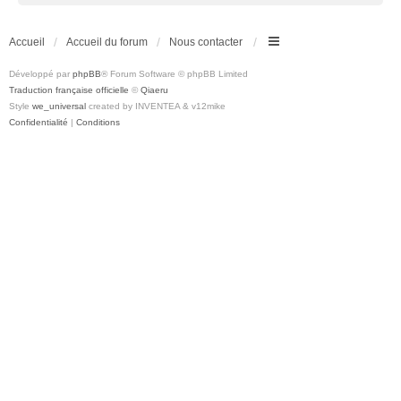
Accueil
Accueil du forum
Nous contacter
Développé par
phpBB
® Forum Software © phpBB Limited
Traduction française officielle
©
Qiaeru
Style
we_universal
created by INVENTEA & v12mike
Confidentialité
|
Conditions