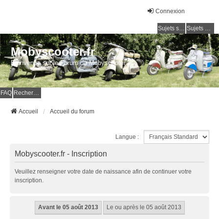
Connexion
Sujets sans réponse
Sujets actifs
Mobyscooter.fr
Bienvenue sur le Forum du Mobyscooter
FAQ
Rechercher
Accueil
Accueil du forum
Langue :
Mobyscooter.fr - Inscription
Veuillez renseigner votre date de naissance afin de continuer votre
inscription.