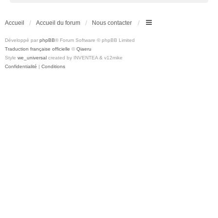
Accueil
Accueil du forum
Nous contacter
Développé par
phpBB
® Forum Software © phpBB Limited
Traduction française officielle
©
Qiaeru
Style
we_universal
created by INVENTEA & v12mike
Confidentialité
|
Conditions