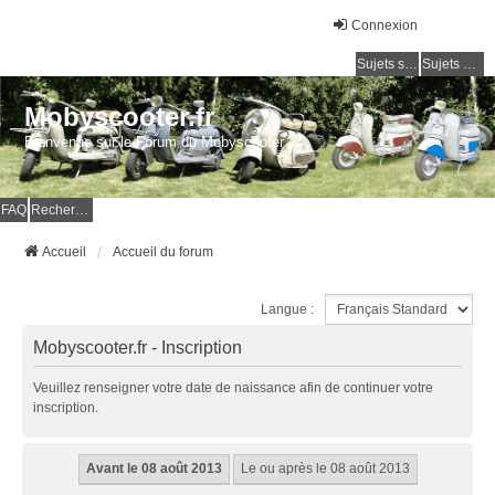
Connexion
Sujets sans réponse
Sujets actifs
Mobyscooter.fr
Bienvenue sur le Forum du Mobyscooter
FAQ
Rechercher
Accueil
Accueil du forum
Langue :
Mobyscooter.fr - Inscription
Veuillez renseigner votre date de naissance afin de continuer votre
inscription.