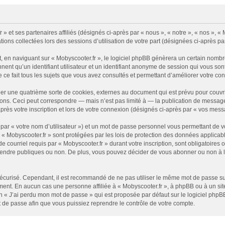
» et ses partenaires affiliés (désignés ci-après par « nous », « notre », « nos », « 
tions collectées lors des sessions d’utilisation de votre part (désignées ci-après pa
 en naviguant sur « Mobyscooter.fr », le logiciel phpBB génèrera un certain nombre
nnent qu’un identifiant utilisateur et un identifiant anonyme de session qui vous s
e ce fait tous les sujets que vous avez consultés et permettant d’améliorer votre conf
éer une quatrième sorte de cookies, externes au document qui est prévu pour couv
ns. Ceci peut correspondre — mais n’est pas limité à — la publication de messages 
rès votre inscription et lors de votre connexion (désignés ci-après par « vos mess
par « votre nom d’utilisateur ») et un mot de passe personnel vous permettant de v
 « Mobyscooter.fr » sont protégées par les lois de protection des données applicabl
 courriel requis par « Mobyscooter.fr » durant votre inscription, sont obligatoires o
endre publiques ou non. De plus, vous pouvez décider de vous abonner ou non à la 
it sécurisé. Cependant, il est recommandé de ne pas utiliser le même mot de passe su
ment. En aucun cas une personne affiliée à « Mobyscooter.fr », à phpBB ou à un si
n « J’ai perdu mon mot de passe » qui est proposée par défaut sur le logiciel phpBB
 de passe afin que vous puissiez reprendre le contrôle de votre compte.