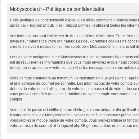
Mobyscooter.fr - Politique de confidentialité
Cette politique de confidentialité explique en détail comment « Mobyscooter.fr 
après par « logiciel phpBB » et « phpBB Limited ») utilisent toutes les informa
Vos informations sont collectées de deux manières différentes. Premièrement,
navigateur internet de votre ordinateur. Les deux premiers cookies ne contie
créé lors de votre navigation sur les sujets de « Mobyscooter.fr », archivant d
Lors de votre navigation sur « Mobyscooter.fr », nous pouvons également cr
est de récupérer les informations que vous nous envoyez et que nous collecto
(désignée ci-après par « votre compte ») et les messages que vous publiez ap
Votre compte contiendra au minimum un identifiant unique (désigné ci-après 
et une adresse de courriel personnelle. Les informations de votre compte sur
dehors de votre nom d’utilisateur, de votre mot de passe et de votre adresse de
vous pouvez contrôler quelles informations de votre compte vous souhaitez r
compte.
Votre mot de passe est chiffré (par un chiffrage à sens unique) afin qu’il so
à votre compte sur « Mobyscooter.fr », veillez donc à le conservez précieuse
vous oubliez le mot de passe de votre compte, vous pouvez utiliser la fonctio
votre adresse de courriel et le logiciel phpBB générera alors un nouveau mot