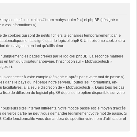
Mobyscooter.fr » et « https://forum.mobyscooter.fr ») et phpBB (désigné ci-
r « vos informations »).
 de cookies qui sont de petits fichiers téléchargés temporairement par le
ont automatiquement assignés par le logiciel phpBB. Un troisième cookie sera
ort de navigation en tant qu’utilisateur.
rir uniquement les pages créées par le logiciel phpBB. La seconde manière
en tant qu’utilisateur anonyme, l’inscription sur « Mobyscooter.fr »
ages »).
ous connecter à votre compte (désigné ci-après par « votre mot de passe »)
es dans le pays qui héberge notre serveur. Toutes les informations, en-
u facultatives, à la seule discrétion de « Mobyscooter.fr ». Dans tous les cas,
liste de diffusion du logiciel phpBB depuis une option disponible sur votre
r plusieurs sites internet différents. Votre mot de passe est le moyen d’accès
te de tierce partie ne peut vous demander légitimement votre mot de passe. Si
. Cette fonctionnalité vous demandera de spécifier votre nom d’utilisateur et