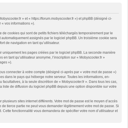
Mobyscooter.fr » et « https://forum.mobyscooter.fr ») et phpBB (désigné ci-
r « vos informations »).
 de cookies qui sont de petits fichiers téléchargés temporairement par le
ont automatiquement assignés par le logiciel phpBB. Un troisième cookie sera
ort de navigation en tant qu’utilisateur.
rir uniquement les pages créées par le logiciel phpBB. La seconde manière
en tant qu’utilisateur anonyme, l’inscription sur « Mobyscooter.fr »
ages »).
ous connecter à votre compte (désigné ci-après par « votre mot de passe »)
es dans le pays qui héberge notre serveur. Toutes les informations, en-
u facultatives, à la seule discrétion de « Mobyscooter.fr ». Dans tous les cas,
liste de diffusion du logiciel phpBB depuis une option disponible sur votre
r plusieurs sites internet différents. Votre mot de passe est le moyen d’accès
te de tierce partie ne peut vous demander légitimement votre mot de passe. Si
. Cette fonctionnalité vous demandera de spécifier votre nom d’utilisateur et