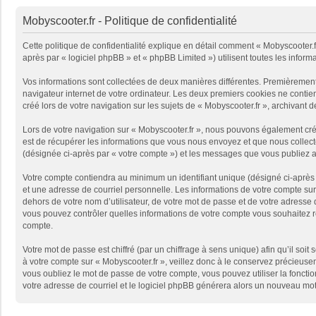
Mobyscooter.fr - Politique de confidentialité
Cette politique de confidentialité explique en détail comment « Mobyscooter.fr 
après par « logiciel phpBB » et « phpBB Limited ») utilisent toutes les informa
Vos informations sont collectées de deux manières différentes. Premièrement,
navigateur internet de votre ordinateur. Les deux premiers cookies ne contie
créé lors de votre navigation sur les sujets de « Mobyscooter.fr », archivant d
Lors de votre navigation sur « Mobyscooter.fr », nous pouvons également cr
est de récupérer les informations que vous nous envoyez et que nous collecto
(désignée ci-après par « votre compte ») et les messages que vous publiez ap
Votre compte contiendra au minimum un identifiant unique (désigné ci-après 
et une adresse de courriel personnelle. Les informations de votre compte sur
dehors de votre nom d’utilisateur, de votre mot de passe et de votre adresse de
vous pouvez contrôler quelles informations de votre compte vous souhaitez r
compte.
Votre mot de passe est chiffré (par un chiffrage à sens unique) afin qu’il so
à votre compte sur « Mobyscooter.fr », veillez donc à le conservez précieuse
vous oubliez le mot de passe de votre compte, vous pouvez utiliser la fonctio
votre adresse de courriel et le logiciel phpBB générera alors un nouveau mot