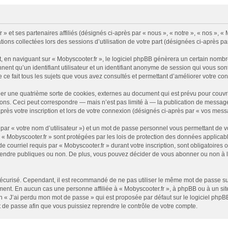
» et ses partenaires affiliés (désignés ci-après par « nous », « notre », « nos », « 
tions collectées lors des sessions d’utilisation de votre part (désignées ci-après pa
 en naviguant sur « Mobyscooter.fr », le logiciel phpBB génèrera un certain nombre
nnent qu’un identifiant utilisateur et un identifiant anonyme de session qui vous s
e ce fait tous les sujets que vous avez consultés et permettant d’améliorer votre conf
éer une quatrième sorte de cookies, externes au document qui est prévu pour couv
ns. Ceci peut correspondre — mais n’est pas limité à — la publication de messages 
rès votre inscription et lors de votre connexion (désignés ci-après par « vos mess
par « votre nom d’utilisateur ») et un mot de passe personnel vous permettant de v
 « Mobyscooter.fr » sont protégées par les lois de protection des données applicabl
 courriel requis par « Mobyscooter.fr » durant votre inscription, sont obligatoires o
endre publiques ou non. De plus, vous pouvez décider de vous abonner ou non à la 
it sécurisé. Cependant, il est recommandé de ne pas utiliser le même mot de passe su
ment. En aucun cas une personne affiliée à « Mobyscooter.fr », à phpBB ou à un si
n « J’ai perdu mon mot de passe » qui est proposée par défaut sur le logiciel phpBB
 de passe afin que vous puissiez reprendre le contrôle de votre compte.