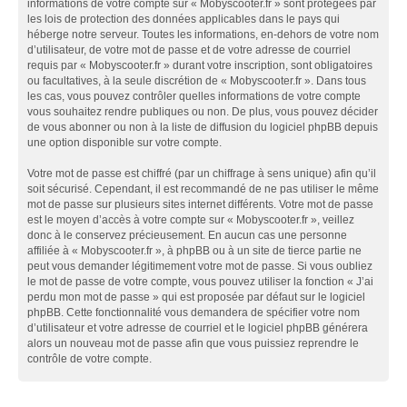
informations de votre compte sur « Mobyscooter.fr » sont protégées par
les lois de protection des données applicables dans le pays qui
héberge notre serveur. Toutes les informations, en-dehors de votre nom
d’utilisateur, de votre mot de passe et de votre adresse de courriel
requis par « Mobyscooter.fr » durant votre inscription, sont obligatoires
ou facultatives, à la seule discrétion de « Mobyscooter.fr ». Dans tous
les cas, vous pouvez contrôler quelles informations de votre compte
vous souhaitez rendre publiques ou non. De plus, vous pouvez décider
de vous abonner ou non à la liste de diffusion du logiciel phpBB depuis
une option disponible sur votre compte.
Votre mot de passe est chiffré (par un chiffrage à sens unique) afin qu’il
soit sécurisé. Cependant, il est recommandé de ne pas utiliser le même
mot de passe sur plusieurs sites internet différents. Votre mot de passe
est le moyen d’accès à votre compte sur « Mobyscooter.fr », veillez
donc à le conservez précieusement. En aucun cas une personne
affiliée à « Mobyscooter.fr », à phpBB ou à un site de tierce partie ne
peut vous demander légitimement votre mot de passe. Si vous oubliez
le mot de passe de votre compte, vous pouvez utiliser la fonction « J’ai
perdu mon mot de passe » qui est proposée par défaut sur le logiciel
phpBB. Cette fonctionnalité vous demandera de spécifier votre nom
d’utilisateur et votre adresse de courriel et le logiciel phpBB générera
alors un nouveau mot de passe afin que vous puissiez reprendre le
contrôle de votre compte.