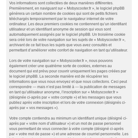
Vos informations sont collectées de deux manières différentes.
Premièrement, en naviguant sur « Mobyscooter.fr », le logiciel phpBB
génèrera un certain nombre de cookies qui sont de petits fichiers
téléchargés temporairement par le navigateur internet de votre
ordinateur. Les deux premiers cookies ne contiennent qu’un identifiant
utilisateur et un identifiant anonyme de session qui vous sont
automatiquement assignés par le logiciel phpBB. Un troisième cookie
sera créé lors de votre navigation sur les sujets de « Mobyscooter.fr »,
archivant de ce fait tous les sujets que vous avez consultés et
permettant d’améliorer votre confort de navigation en tant qu’utilisateur.
Lors de votre navigation sur « Mobyscooter.fr », nous pouvons
également créer une quatrième sorte de cookies, externes au
document qui est prévu pour couvrir uniquement les pages créées par
le logiciel phpBB. La seconde manière est de récupérer les
informations que vous nous envoyez et que nous collectons. Ceci peut
correspondre — mais n’est pas limité à — la publication de messages
en tant qu’utilisateur anonyme, l’inscription sur « Mobyscooter.fr »
(désignée ci-après par « votre compte ») et les messages que vous
publiez après votre inscription et lors de votre connexion (désignés ci-
après par « vos messages »).
Votre compte contiendra au minimum un identifiant unique (désigné ci-
après par « votre nom d’utilisateur ») et un mot de passe personnel
vous permettant de vous connecter à votre compte (désigné ci-après
par « votre mot de passe ») et une adresse de courriel personnelle. Les