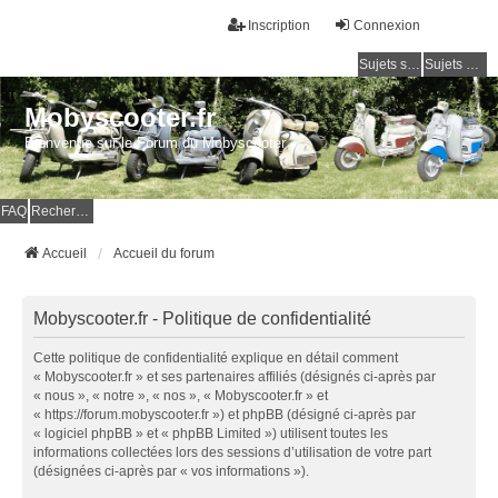
Inscription
Connexion
Sujets sans réponse
Sujets actifs
Mobyscooter.fr
Bienvenue sur le Forum du Mobyscooter
FAQ
Rechercher
Accueil
Accueil du forum
Mobyscooter.fr - Politique de confidentialité
Cette politique de confidentialité explique en détail comment
« Mobyscooter.fr » et ses partenaires affiliés (désignés ci-après par
« nous », « notre », « nos », « Mobyscooter.fr » et
« https://forum.mobyscooter.fr ») et phpBB (désigné ci-après par
« logiciel phpBB » et « phpBB Limited ») utilisent toutes les
informations collectées lors des sessions d’utilisation de votre part
(désignées ci-après par « vos informations »).