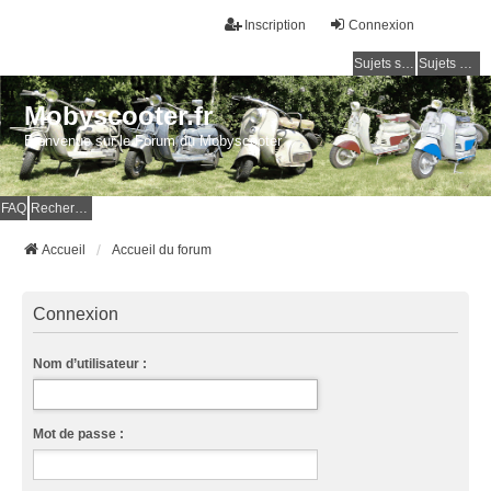
Inscription
Connexion
Sujets sans réponse
Sujets actifs
Mobyscooter.fr
Bienvenue sur le Forum du Mobyscooter
FAQ
Rechercher
Accueil
Accueil du forum
Connexion
Nom d’utilisateur :
Mot de passe :