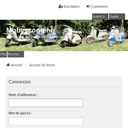
Inscription
Connexion
Sujets sans réponse
Sujets actifs
Mobyscooter.fr
Bienvenue sur le Forum du Mobyscooter
FAQ
Rechercher
Accueil
Accueil du forum
Connexion
Nom d’utilisateur :
Mot de passe :