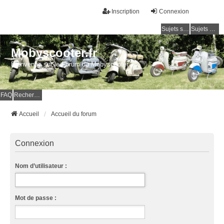
Inscription
Connexion
Sujets sans réponse
Sujets actifs
Mobyscooter.fr
Bienvenue sur le Forum du Mobyscooter
FAQ
Rechercher
Accueil
Accueil du forum
Connexion
Nom d’utilisateur :
Mot de passe :