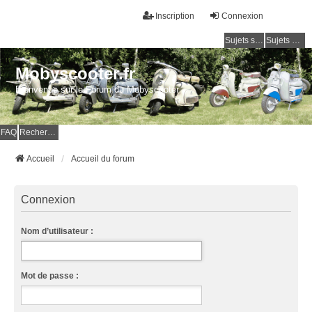
Inscription
Connexion
Sujets sans réponse
Sujets actifs
Mobyscooter.fr
Bienvenue sur le Forum du Mobyscooter
FAQ
Rechercher
Accueil
Accueil du forum
Connexion
Nom d’utilisateur :
Mot de passe :