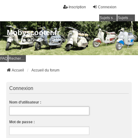
Inscription
Connexion
Sujets sans réponse
Sujets actifs
Mobyscooter.fr
Bienvenue sur le Forum du Mobyscooter
FAQ
Rechercher
Accueil
Accueil du forum
Connexion
Nom d’utilisateur :
Mot de passe :