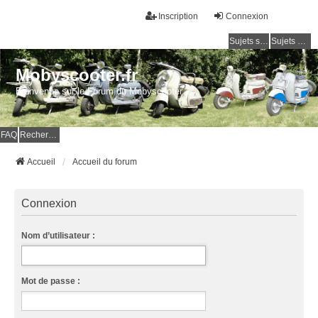
Inscription
Connexion
Sujets sans réponse
Sujets actifs
Mobyscooter.fr
Bienvenue sur le Forum du Mobyscooter
FAQ
Rechercher
Accueil
Accueil du forum
Connexion
Nom d’utilisateur :
Mot de passe :