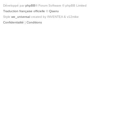
Développé par
phpBB
® Forum Software © phpBB Limited
Traduction française officielle
©
Qiaeru
Style
we_universal
created by INVENTEA & v12mike
Confidentialité
|
Conditions