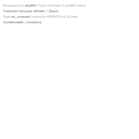
Développé par
phpBB
® Forum Software © phpBB Limited
Traduction française officielle
©
Qiaeru
Style
we_universal
created by INVENTEA & v12mike
Confidentialité
|
Conditions