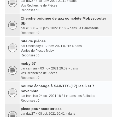
par
dav27
» 18 janv. 2022 21:11 » dans
Vos Recherche de Pièces
Réponses :
0
Cherche poignée de gaz complète Mobyscooter
SB
par
e1000
» 03 janv. 2022 11:59 » dans
La Carrosserie
Réponses :
0
Site de pièces
par
Onecaddy
» 17 nov. 2021 07:15 » dans
Ventes de Pieces Moby
Réponses :
0
moby 57
par
carman
» 03 nov. 2021 20:09 » dans
Vos Recherche de Pièces
Réponses :
0
bourse échange à SAINTES (17) les 6 et 7
novembre
par
francis
» 24 oct. 2021 18:31 » dans
Les Ballades
Réponses :
0
piece pour scooter scc
par
dav27
» 08 oct. 2021 20:41 » dans