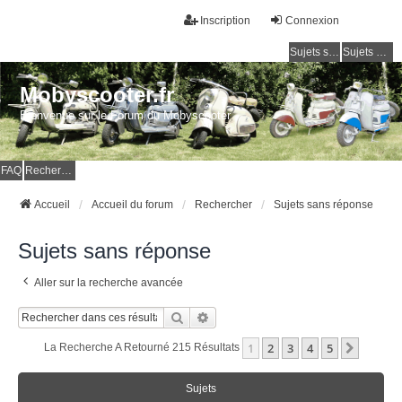
Inscription
Connexion
Sujets sans réponse
Sujets actifs
Mobyscooter.fr
Bienvenue sur le Forum du Mobyscooter
FAQ
Rechercher
Accueil
Accueil du forum
Rechercher
Sujets sans réponse
Sujets sans réponse
Aller sur la recherche avancée
Rechercher
Recherche Avancée
1
2
3
4
5
Suivan
La Recherche A Retourné 215 Résultats
Sujets