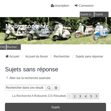
Inscription
Connexion
Sujets sans réponse
Sujets actifs
Mobyscooter.fr
Bienvenue sur le Forum du Mobyscooter
FAQ
Rechercher
Accueil
Accueil du forum
Rechercher
Sujets sans réponse
Sujets sans réponse
Aller sur la recherche avancée
Rechercher
Recherche Avancée
1
2
3
4
5
Suivan
La Recherche A Retourné 215 Résultats
Sujets