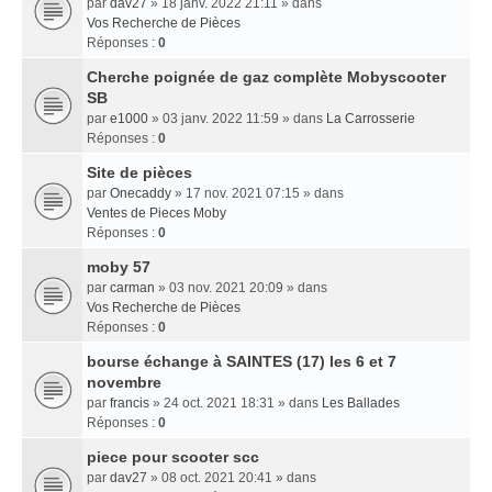
par
dav27
» 18 janv. 2022 21:11 » dans
Vos Recherche de Pièces
Réponses :
0
Cherche poignée de gaz complète Mobyscooter
SB
par
e1000
» 03 janv. 2022 11:59 » dans
La Carrosserie
Réponses :
0
Site de pièces
par
Onecaddy
» 17 nov. 2021 07:15 » dans
Ventes de Pieces Moby
Réponses :
0
moby 57
par
carman
» 03 nov. 2021 20:09 » dans
Vos Recherche de Pièces
Réponses :
0
bourse échange à SAINTES (17) les 6 et 7
novembre
par
francis
» 24 oct. 2021 18:31 » dans
Les Ballades
Réponses :
0
piece pour scooter scc
par
dav27
» 08 oct. 2021 20:41 » dans