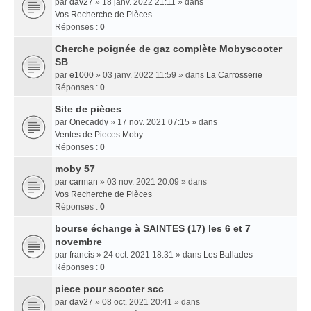
par
dav27
» 18 janv. 2022 21:11 » dans
Vos Recherche de Pièces
Réponses :
0
Cherche poignée de gaz complète Mobyscooter
SB
par
e1000
» 03 janv. 2022 11:59 » dans
La Carrosserie
Réponses :
0
Site de pièces
par
Onecaddy
» 17 nov. 2021 07:15 » dans
Ventes de Pieces Moby
Réponses :
0
moby 57
par
carman
» 03 nov. 2021 20:09 » dans
Vos Recherche de Pièces
Réponses :
0
bourse échange à SAINTES (17) les 6 et 7
novembre
par
francis
» 24 oct. 2021 18:31 » dans
Les Ballades
Réponses :
0
piece pour scooter scc
par
dav27
» 08 oct. 2021 20:41 » dans