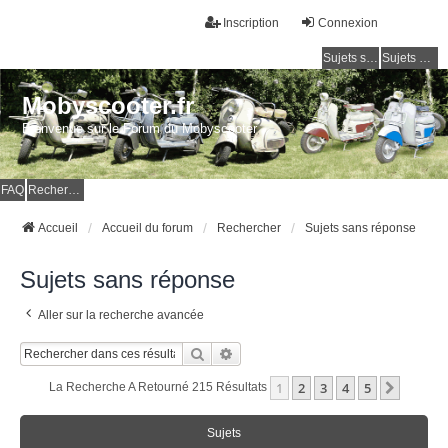
Inscription
Connexion
Sujets sans réponse
Sujets actifs
Mobyscooter.fr
Bienvenue sur le Forum du Mobyscooter
FAQ
Rechercher
Accueil
Accueil du forum
Rechercher
Sujets sans réponse
Sujets sans réponse
Aller sur la recherche avancée
Rechercher
Recherche Avancée
1
2
3
4
5
Suivan
La Recherche A Retourné 215 Résultats
Sujets