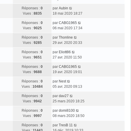
m
s
e
r
e
e
a
D
Réponses :
0
par
Aubin
n
r
s
g
e
Vues :
8835
18 mai 2020 18:27
i
m
s
e
r
e
e
a
D
Réponses :
0
par
CABG1965
n
r
s
g
e
Vues :
9025
06 mai 2020 17:34
i
m
s
e
r
e
e
a
D
Réponses :
0
par
Thonline
n
r
s
g
e
Vues :
9285
29 avr. 2020 20:33
i
m
s
e
r
e
e
a
D
Réponses :
0
par
Eliott86
n
r
s
g
e
Vues :
9651
27 avr. 2020 11:50
i
m
s
e
r
e
e
a
D
Réponses :
0
par
CABG1965
n
r
s
g
e
Vues :
9688
19 avr. 2020 19:01
i
m
s
e
r
e
e
a
D
Réponses :
0
par
Nest
n
r
s
g
e
Vues :
10484
05 avr. 2020 09:13
i
m
s
e
r
e
e
a
D
Réponses :
0
par
dav27
n
r
s
g
e
Vues :
9942
25 mars 2020 18:25
i
m
s
e
r
e
e
a
D
Réponses :
0
par
domi8100
n
r
s
g
e
Vues :
9997
08 mars 2020 18:50
i
m
s
e
r
e
e
a
D
Réponses :
0
par
TresB 11
n
r
s
g
e
Vues :
11443
16 déc. 2019 10:33