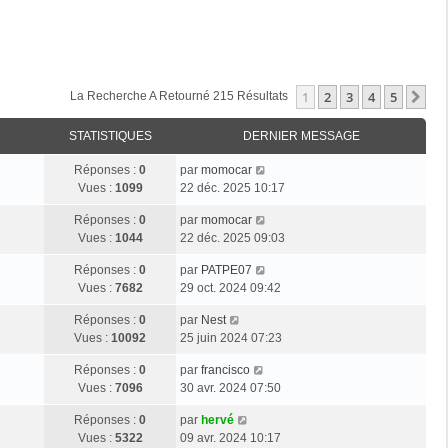
1
2
3
4
5
Su
La Recherche A Retourné 215 Résultats
STATISTIQUES
DERNIER MESSAGE
D
Réponses :
0
par
momocar
e
Vues :
1099
22 déc. 2025 10:17
r
D
Réponses :
0
par
momocar
n
e
Vues :
1044
22 déc. 2025 09:03
i
r
e
D
Réponses :
0
par
PATPE07
n
r
e
Vues :
7682
29 oct. 2024 09:42
i
m
r
e
e
D
Réponses :
0
par
Nest
n
r
s
e
Vues :
10092
25 juin 2024 07:23
i
m
s
r
e
e
a
D
Réponses :
0
par
francisco
n
r
s
g
e
Vues :
7096
30 avr. 2024 07:50
i
m
s
e
r
e
e
a
D
Réponses :
0
par
hervé
n
r
s
g
e
Vues :
5322
09 avr. 2024 10:17
i
m