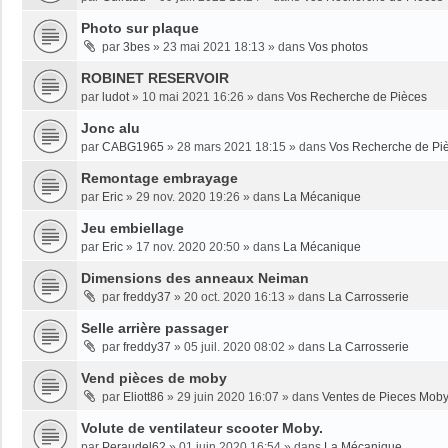
Photo sur plaque
par
3bes
»
23 mai 2021 18:13
» dans
Vos photos
ROBINET RESERVOIR
par
ludot
»
10 mai 2021 16:26
» dans
Vos Recherche de Pièces
Jonc alu
par
CABG1965
»
28 mars 2021 18:15
» dans
Vos Recherche de Pi
Remontage embrayage
par
Eric
»
29 nov. 2020 19:26
» dans
La Mécanique
Jeu embiellage
par
Eric
»
17 nov. 2020 20:50
» dans
La Mécanique
Dimensions des anneaux Neiman
par
freddy37
»
20 oct. 2020 16:13
» dans
La Carrosserie
Selle arrière passager
par
freddy37
»
05 juil. 2020 08:02
» dans
La Carrosserie
Vend pièces de moby
par
Eliott86
»
29 juin 2020 16:07
» dans
Ventes de Pieces Mob
Volute de ventilateur scooter Moby.
par
Peraudel62
»
01 juin 2020 16:54
» dans
La Mécanique