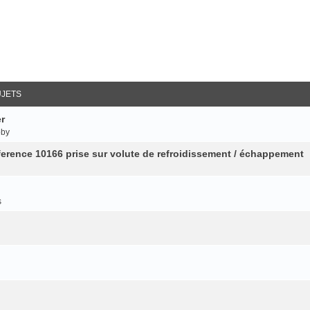
UJETS
r
oby
ference 10166 prise sur volute de refroidissement / échappement
s