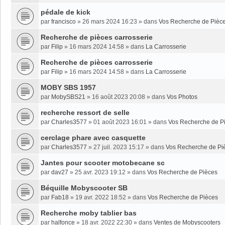
pédale de kick
par
francisco
»
26 mars 2024 16:23
» dans
Vos Recherche de Pièc
Recherche de pièces carrosserie
par
Filip
»
16 mars 2024 14:58
» dans
La Carrosserie
Recherche de pièces carrosserie
par
Filip
»
16 mars 2024 14:58
» dans
La Carrosserie
MOBY SBS 1957
par
MobySBS21
»
16 août 2023 20:08
» dans
Vos Photos
recherche ressort de selle
par
Charles3577
»
01 août 2023 16:01
» dans
Vos Recherche de P
cerclage phare avec casquette
par
Charles3577
»
27 juil. 2023 15:17
» dans
Vos Recherche de Pi
Jantes pour scooter motobecane sc
par
dav27
»
25 avr. 2023 19:12
» dans
Vos Recherche de Pièces
Béquille Mobyscooter SB
par
Fab18
»
19 avr. 2022 18:52
» dans
Vos Recherche de Pièces
Recherche moby tablier bas
par
halfonce
»
18 avr. 2022 22:30
» dans
Ventes de Mobyscooters