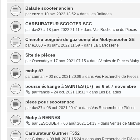
Balade scooter ancien
par
enzo
»
10 avr. 2022 13:52
» dans
Les Ballades
CARBURATEUR SCOOTER SCC
par
dav27
»
18 janv. 2022 21:11
» dans
Vos Recherche de Pièces
Cherche poignée de gaz complète Mobyscooter SB
par
e1000
»
03 janv. 2022 11:59
» dans
La Carrosserie
Site de pièces
par
Onecaddy
»
17 nov. 2021 07:15
» dans
Ventes de Pieces Moby
moby 57
par
carman
»
03 nov. 2021 20:09
» dans
Vos Recherche de Pièces
bourse échange à SAINTES (17) les 6 et 7 novembre
par
francis
»
24 oct. 2021 18:31
» dans
Les Ballades
piece pour scooter scc
par
dav27
»
08 oct. 2021 20:41
» dans
Vos Recherche de Pièces
Moby à RENNES
par
LESOUDER
»
06 août 2021 14:13
» dans
Ventes de Mobys
Carburateur Gurtner F352
par
Guiraud
»
09 juil. 2021 15:24
» dans
Vos Recherche de Pièces