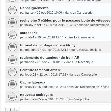
par
TresB 11
»
16 déc. 2019 10:33
» dans
La Mécanique
Renseignements
par
franco
»
25 oct. 2019 19:06
» dans
La Carrosserie
recherche 3 câbles pour le passage boite de vitesse
par
mOby le scOOt
»
09 avr. 2019 08:41
» dans
Vos Recherche de 
carosserie
par
scal74
»
29 déc. 2018 19:14
» dans
La Carrosserie
tutoriel démontage moteur Moby
par
gribounou
»
01 nov. 2018 22:12
» dans
Vos suggestions
roulements du tambour de frein AR
par
francis
»
01 nov. 2018 18:33
» dans
La Mécanique
Peinture tambour arriere
par
tobec02
»
22 sept. 2018 17:22
» dans
La Carrosserie
Cache latéraux
par
scal74
»
15 août 2018 08:29
» dans
Vos Recherche de Pièces
nouveau mobbyste
par
francis
»
05 août 2018 20:28
» dans
Vos photos