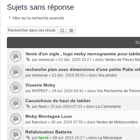
Sujets sans réponse
Aller sur la recherche avancée
Rechercher
Recherche Avancée
S
Vente d'un sigle , logo moby monogramme pour tablie
par
momocar
»
22 déc. 2025 10:17
» dans
Ventes de Pieces M
recherche plan avec dimensions d'une petite Patte re
par
momocar
»
22 déc. 2025 09:03
» dans
Vos photos
Visserie Moby
par
PATPE07
»
29 oct. 2024 09:42
» dans
Vos Recherche de Pièce
Caoutchouc de haut de tablier
par
Nest
»
25 juin 2024 07:23
» dans
La Carrosserie
Moby Montagne Luxe
par
francisco
»
30 avr. 2024 07:50
» dans
Ventes de Mobyscooters
Refabrication Batterie
par
hervé
»
09 avr. 2024 10:17
» dans
La Mécanique