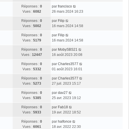
s
e
r
e
e
a
D
Réponses :
0
par
francisco
n
r
s
g
e
Vues :
6082
26 mars 2024 16:23
i
m
s
e
r
e
e
a
D
Réponses :
0
par
Filip
n
r
s
g
e
Vues :
5002
16 mars 2024 14:58
i
m
s
e
r
e
e
a
D
Réponses :
0
par
Filip
n
r
s
g
e
Vues :
5179
16 mars 2024 14:58
i
m
s
e
r
e
e
a
D
Réponses :
0
par
MobySBS21
n
r
s
g
e
Vues :
12447
16 août 2023 20:08
i
m
s
e
r
e
e
a
D
Réponses :
0
par
Charles3577
n
r
s
g
e
Vues :
5332
01 août 2023 16:01
i
m
s
e
r
e
e
a
D
Réponses :
0
par
Charles3577
n
r
s
g
e
Vues :
5273
27 juil. 2023 15:17
i
m
s
e
r
e
e
a
D
Réponses :
0
par
dav27
n
r
s
g
e
Vues :
5385
25 avr. 2023 19:12
i
m
s
e
r
e
e
a
D
Réponses :
0
par
Fab18
n
r
s
g
e
Vues :
5933
19 avr. 2022 18:52
i
m
s
e
r
e
e
a
D
Réponses :
0
par
halfonce
n
r
s
g
e
Vues :
6061
18 avr. 2022 22:30
i
m