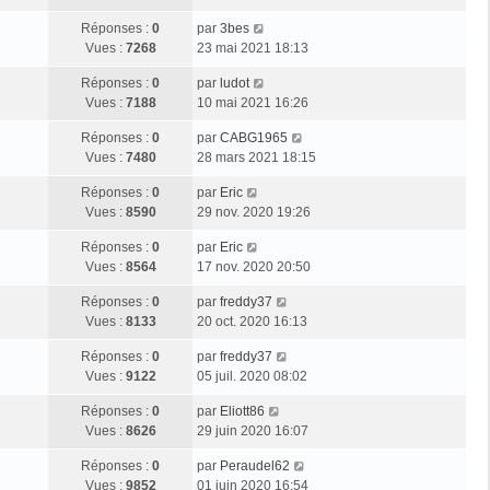
m
s
e
r
e
e
a
D
Réponses :
0
par
3bes
n
r
s
g
e
Vues :
7268
23 mai 2021 18:13
i
m
s
e
r
e
e
a
D
Réponses :
0
par
ludot
n
r
s
g
e
Vues :
7188
10 mai 2021 16:26
i
m
s
e
r
e
e
a
D
Réponses :
0
par
CABG1965
n
r
s
g
e
Vues :
7480
28 mars 2021 18:15
i
m
s
e
r
e
e
a
D
Réponses :
0
par
Eric
n
r
s
g
e
Vues :
8590
29 nov. 2020 19:26
i
m
s
e
r
e
e
a
D
Réponses :
0
par
Eric
n
r
s
g
e
Vues :
8564
17 nov. 2020 20:50
i
m
s
e
r
e
e
a
D
Réponses :
0
par
freddy37
n
r
s
g
e
Vues :
8133
20 oct. 2020 16:13
i
m
s
e
r
e
e
a
D
Réponses :
0
par
freddy37
n
r
s
g
e
Vues :
9122
05 juil. 2020 08:02
i
m
s
e
r
e
e
a
D
Réponses :
0
par
Eliott86
n
r
s
g
e
Vues :
8626
29 juin 2020 16:07
i
m
s
e
r
e
e
a
D
Réponses :
0
par
Peraudel62
n
r
s
g
e
Vues :
9852
01 juin 2020 16:54
i