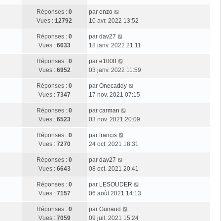
s
e
r
e
e
a
D
Réponses :
0
par
enzo
n
r
s
g
e
Vues :
12792
10 avr. 2022 13:52
i
m
s
e
r
e
e
a
D
Réponses :
0
par
dav27
n
r
s
g
e
Vues :
6633
18 janv. 2022 21:11
i
m
s
e
r
e
e
a
D
Réponses :
0
par
e1000
n
r
s
g
e
Vues :
6952
03 janv. 2022 11:59
i
m
s
e
r
e
e
a
D
Réponses :
0
par
Onecaddy
n
r
s
g
e
Vues :
7347
17 nov. 2021 07:15
i
m
s
e
r
e
e
a
D
Réponses :
0
par
carman
n
r
s
g
e
Vues :
6523
03 nov. 2021 20:09
i
m
s
e
r
e
e
a
D
Réponses :
0
par
francis
n
r
s
g
e
Vues :
7270
24 oct. 2021 18:31
i
m
s
e
r
e
e
a
D
Réponses :
0
par
dav27
n
r
s
g
e
Vues :
6643
08 oct. 2021 20:41
i
m
s
e
r
e
e
a
D
Réponses :
0
par
LESOUDER
n
r
s
g
e
Vues :
7157
06 août 2021 14:13
i
m
s
e
r
e
e
a
D
Réponses :
0
par
Guiraud
n
r
s
g
e
Vues :
7059
09 juil. 2021 15:24
i