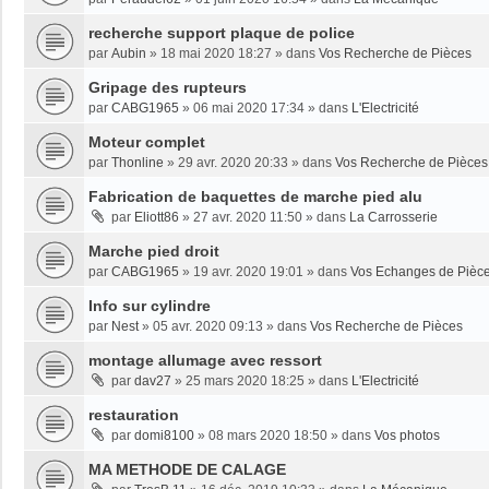
recherche support plaque de police
par
Aubin
»
18 mai 2020 18:27
» dans
Vos Recherche de Pièces
Gripage des rupteurs
par
CABG1965
»
06 mai 2020 17:34
» dans
L'Electricité
Moteur complet
par
Thonline
»
29 avr. 2020 20:33
» dans
Vos Recherche de Pièces
Fabrication de baquettes de marche pied alu
par
Eliott86
»
27 avr. 2020 11:50
» dans
La Carrosserie
Marche pied droit
par
CABG1965
»
19 avr. 2020 19:01
» dans
Vos Echanges de Pièc
Info sur cylindre
par
Nest
»
05 avr. 2020 09:13
» dans
Vos Recherche de Pièces
montage allumage avec ressort
par
dav27
»
25 mars 2020 18:25
» dans
L'Electricité
restauration
par
domi8100
»
08 mars 2020 18:50
» dans
Vos photos
MA METHODE DE CALAGE