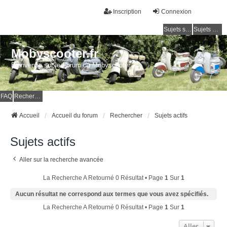
Inscription
Connexion
Sujets sans réponse
Sujets actifs
Mobyscooter.fr
Bienvenue sur le Forum du Mobyscooter
FAQ
Rechercher
Accueil
Accueil du forum
Rechercher
Sujets actifs
Sujets actifs
Aller sur la recherche avancée
La Recherche A Retourné 0 Résultat • Page
1
Sur
1
Aucun résultat ne correspond aux termes que vous avez spécifiés.
La Recherche A Retourné 0 Résultat • Page
1
Sur
1
Aller