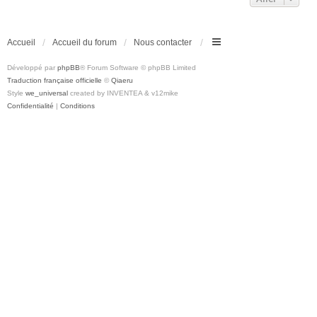
Accueil
Accueil du forum
Nous contacter
Développé par
phpBB
® Forum Software © phpBB Limited
Traduction française officielle
©
Qiaeru
Style
we_universal
created by INVENTEA & v12mike
Confidentialité
|
Conditions