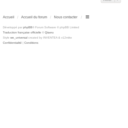
Accueil
Accueil du forum
Nous contacter
Développé par
phpBB
® Forum Software © phpBB Limited
Traduction française officielle
©
Qiaeru
Style
we_universal
created by INVENTEA & v12mike
Confidentialité
|
Conditions