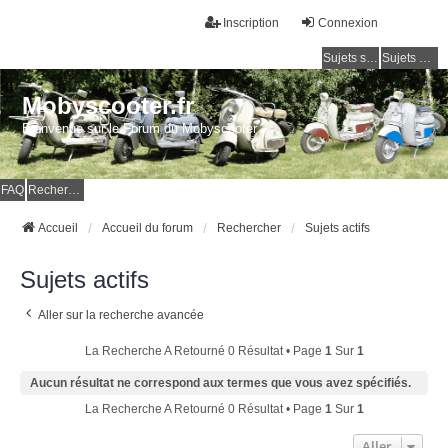
Inscription
Connexion
Sujets sans réponse
Sujets actifs
Mobyscooter.fr
Bienvenue sur le Forum du Mobyscooter
FAQ
Rechercher
Accueil
Accueil du forum
Rechercher
Sujets actifs
Sujets actifs
Aller sur la recherche avancée
La Recherche A Retourné 0 Résultat • Page
1
Sur
1
Aucun résultat ne correspond aux termes que vous avez spécifiés.
La Recherche A Retourné 0 Résultat • Page
1
Sur
1
Aller