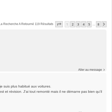
Page
1
Sur
8
1
2
3
4
5
8
Su
La Recherche A Retourné 119 Résultats
…
Aller au message
 suis plus habitué aux voitures.
 et révision. J'ai tout remonté mais il ne démarre pas bien qu'il