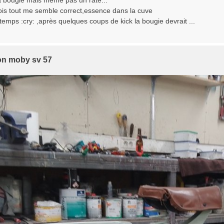
 la bougie mais même pas un raté...
fois tout me semble correct,essence dans la cuve
temps :cry: ,après quelques coups de kick la bougie devrait ...
ion moby sv 57