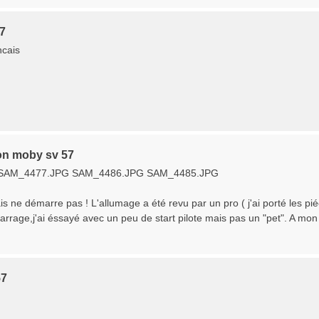
57
ncais
ion moby sv 57
SAM_4477.JPG SAM_4486.JPG SAM_4485.JPG
is ne démarre pas ! L'allumage a été revu par un pro ( j'ai porté les piéc
rage,j'ai éssayé avec un peu de start pilote mais pas un "pet". A mon 
57