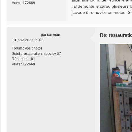
allumage ok,j'ai de l'étincelle a
Vues :
172669
j'ai démonté le carbu plusieurs 
j'avoue être novice en moteur 2 
par
carman
Re: restaurat
10 janv. 2023 19:03
Forum :
Vos photos
Sujet :
restauration moby sv 57
Réponses :
81
Vues :
172669