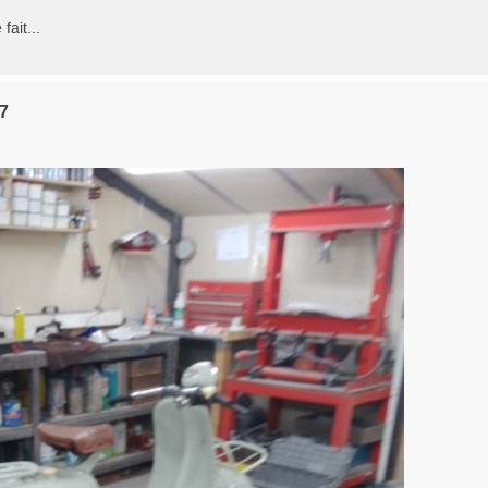
fait...
57