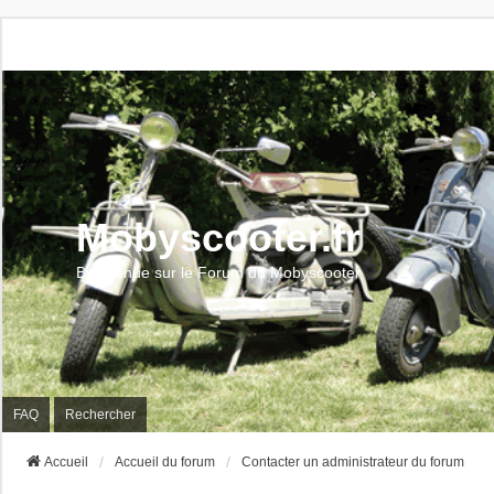
Mobyscooter.fr
Bienvenue sur le Forum du Mobyscooter
FAQ
Rechercher
Accueil
Accueil du forum
Contacter un administrateur du forum