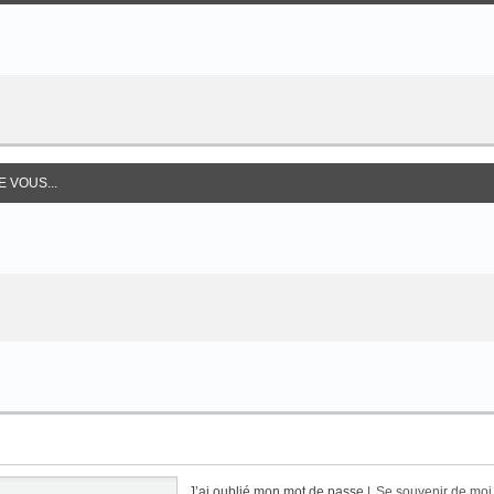
 VOUS...
J’ai oublié mon mot de passe
|
Se souvenir de mo