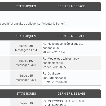
STATISTIQUES
DERNIER MESSAGE
rcourir" et ensuite de cliquer sur "Ajouter le fichier".
STATISTIQUES
DERNIER MESSAGE
D
Re: Huile préconisée et autre…
Sujets :
295
e
C
par
daniell
Messages :
1734
r
o
28 avr. 2026 14:48
n
n
D
Re: Moule logo tablier moby
i
s
Sujets :
107
e
C
par
momocar
e
u
Messages :
488
r
o
22 déc. 2025 09:55
r
l
n
n
m
D
t
Re: éclairage
i
s
Sujets :
65
e
e
e
C
par
Aurel79300
e
u
Messages :
406
s
r
r
o
01 mai 2025 06:30
r
l
s
n
l
n
m
t
a
i
e
s
e
e
STATISTIQUES
DERNIER MESSAGE
g
e
d
u
s
r
e
r
e
l
s
D
l
Re: MOBYSCOOTER SVH 1956
m
r
t
Sujets :
99
a
e
e
C
par
Michel5495