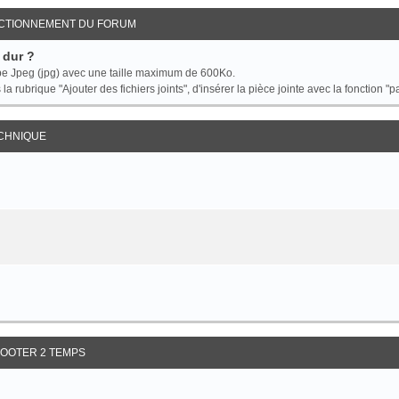
NCTIONNEMENT DU FORUM
 dur ?
ype Jpeg (jpg) avec une taille maximum de 600Ko.
la rubrique "Ajouter des fichiers joints", d'insérer la pièce jointe avec la fonction "pa
ECHNIQUE
OOTER 2 TEMPS