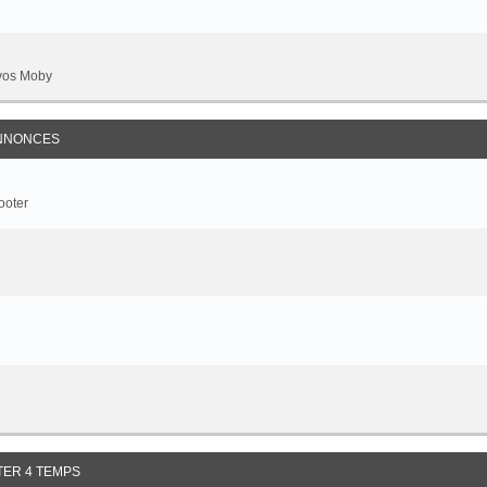
 vos Moby
ANNONCES
ooter
TER 4 TEMPS