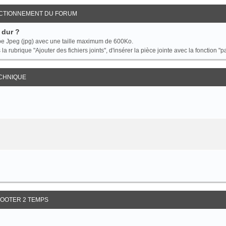
NCTIONNEMENT DU FORUM
 dur ?
ype Jpeg (jpg) avec une taille maximum de 600Ko.
la rubrique "Ajouter des fichiers joints", d'insérer la pièce jointe avec la fonction "pa
ECHNIQUE
OOTER 2 TEMPS