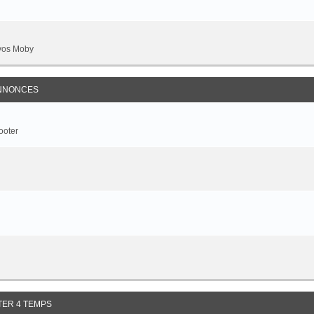
 vos Moby
ANNONCES
ooter
TER 4 TEMPS