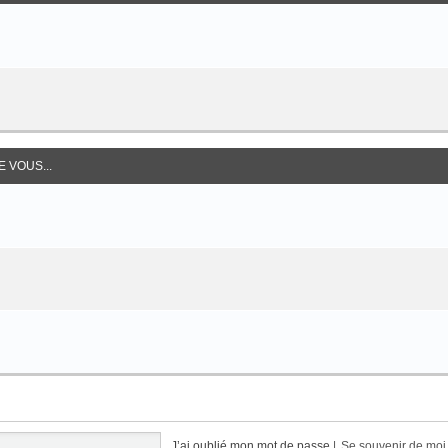
 VOUS...
J’ai oublié mon mot de passe
|
Se souvenir de mo