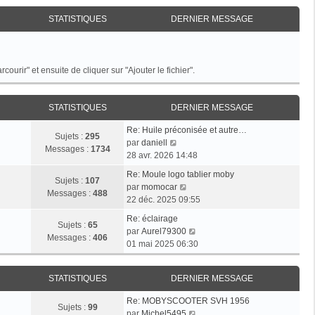
STATISTIQUES
DERNIER MESSAGE
rcourir" et ensuite de cliquer sur "Ajouter le fichier".
STATISTIQUES
DERNIER MESSAGE
D
Re: Huile préconisée et autre…
Sujets :
295
e
C
par
daniell
Messages :
1734
r
o
28 avr. 2026 14:48
n
n
D
Re: Moule logo tablier moby
i
s
Sujets :
107
e
C
par
momocar
e
u
Messages :
488
r
o
22 déc. 2025 09:55
r
l
n
n
m
D
t
Re: éclairage
i
s
Sujets :
65
e
e
e
C
par
Aurel79300
e
u
Messages :
406
s
r
r
o
01 mai 2025 06:30
r
l
s
n
l
n
m
t
a
i
e
s
e
e
STATISTIQUES
DERNIER MESSAGE
g
e
d
u
s
r
e
r
e
l
s
D
l
Re: MOBYSCOOTER SVH 1956
m
r
t
Sujets :
99
a
e
e
C
par
Michel5495