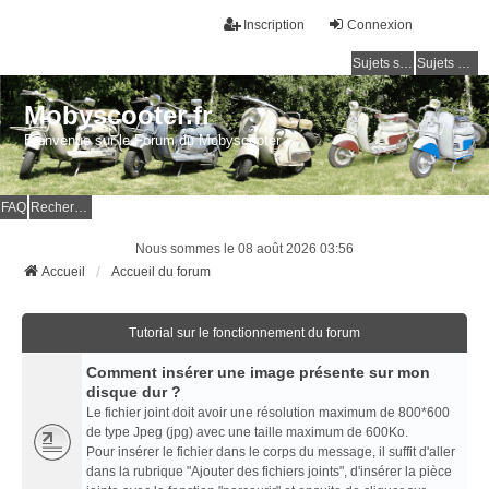
Inscription
Connexion
Sujets sans réponse
Sujets actifs
Mobyscooter.fr
Bienvenue sur le Forum du Mobyscooter
FAQ
Rechercher
Nous sommes le 08 août 2026 03:56
Accueil
Accueil du forum
Tutorial sur le fonctionnement du forum
Comment insérer une image présente sur mon
disque dur ?
Le fichier joint doit avoir une résolution maximum de 800*600
de type Jpeg (jpg) avec une taille maximum de 600Ko.
Pour insérer le fichier dans le corps du message, il suffit d'aller
dans la rubrique "Ajouter des fichiers joints", d'insérer la pièce