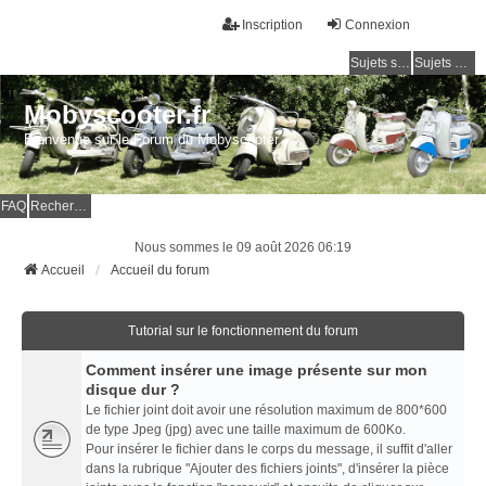
Inscription
Connexion
Sujets sans réponse
Sujets actifs
Mobyscooter.fr
Bienvenue sur le Forum du Mobyscooter
FAQ
Rechercher
Nous sommes le 09 août 2026 06:19
Accueil
Accueil du forum
Tutorial sur le fonctionnement du forum
Comment insérer une image présente sur mon
disque dur ?
Le fichier joint doit avoir une résolution maximum de 800*600
de type Jpeg (jpg) avec une taille maximum de 600Ko.
Pour insérer le fichier dans le corps du message, il suffit d'aller
dans la rubrique "Ajouter des fichiers joints", d'insérer la pièce