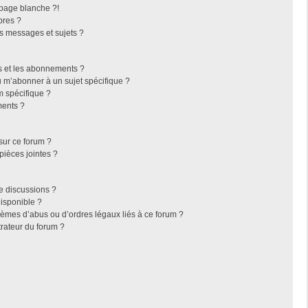
page blanche ?!
bres ?
s messages et sujets ?
ris et les abonnements ?
 m’abonner à un sujet spécifique ?
 spécifique ?
ments ?
sur ce forum ?
pièces jointes ?
e discussions ?
disponible ?
lèmes d’abus ou d’ordres légaux liés à ce forum ?
rateur du forum ?