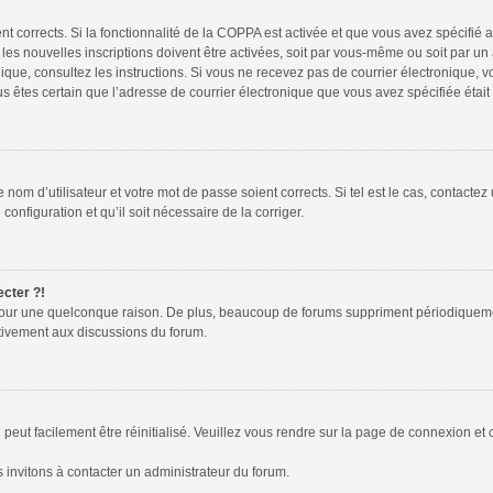
ent corrects. Si la fonctionnalité de la COPPA est activée et que vous avez spécifié
s nouvelles inscriptions doivent être activées, soit par vous-même ou soit par un a
tronique, consultez les instructions. Si vous ne recevez pas de courrier électroniqu
 vous êtes certain que l’adresse de courrier électronique que vous avez spécifiée éta
nom d’utilisateur et votre mot de passe soient corrects. Si tel est le cas, contactez
configuration et qu’il soit nécessaire de la corriger.
ecter ?!
pour une quelconque raison. De plus, beaucoup de forums suppriment périodiquement l
activement aux discussions du forum.
peut facilement être réinitialisé. Veuillez vous rendre sur la page de connexion et 
 invitons à contacter un administrateur du forum.