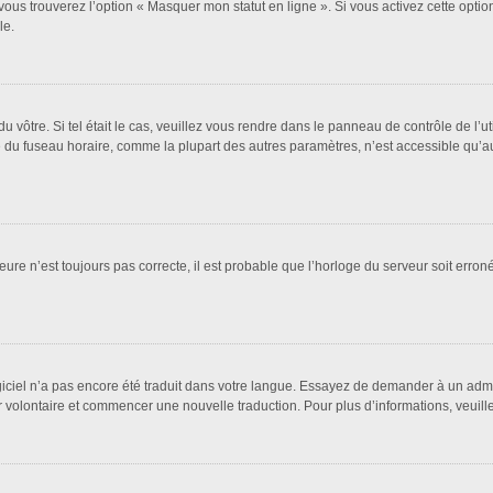
vous trouverez l’option « Masquer mon statut en ligne ». Si vous activez cette opti
le.
 du vôtre. Si tel était le cas, veuillez vous rendre dans le panneau de contrôle de l’u
u fuseau horaire, comme la plupart des autres paramètres, n’est accessible qu’aux ut
eure n’est toujours pas correcte, il est probable que l’horloge du serveur soit erro
logiciel n’a pas encore été traduit dans votre langue. Essayez de demander à un admin
ter volontaire et commencer une nouvelle traduction. Pour plus d’informations, veuil