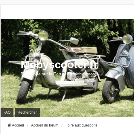
Mobyscooter.fr
Bienvenue sur le Forum du Mobyscooter
FAQ
Rechercher
Accueil
Accueil du forum
Foire aux questions