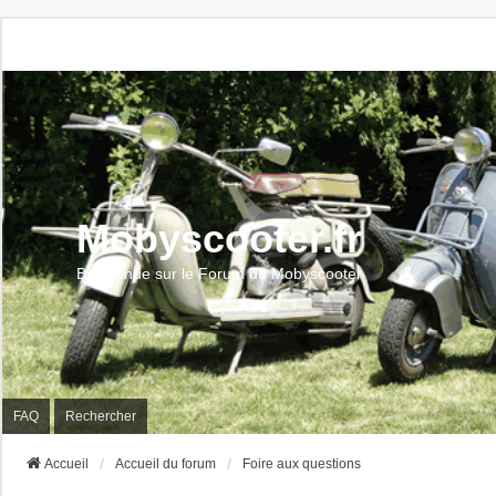
Mobyscooter.fr
Bienvenue sur le Forum du Mobyscooter
FAQ
Rechercher
Accueil
Accueil du forum
Foire aux questions