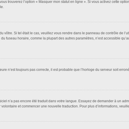
vous trouverez l’option « Masquer mon statut en ligne ». Si vous activez cette opti
le.
 du vôtre. Si tel était le cas, veuillez vous rendre dans le panneau de contrôle de l’u
u fuseau horaire, comme la plupart des autres paramètres, n’est accessible qu’aux ut
eure n’est toujours pas correcte, il est probable que l’horloge du serveur soit erro
logiciel n’a pas encore été traduit dans votre langue. Essayez de demander à un admin
ter volontaire et commencer une nouvelle traduction. Pour plus d’informations, veuil