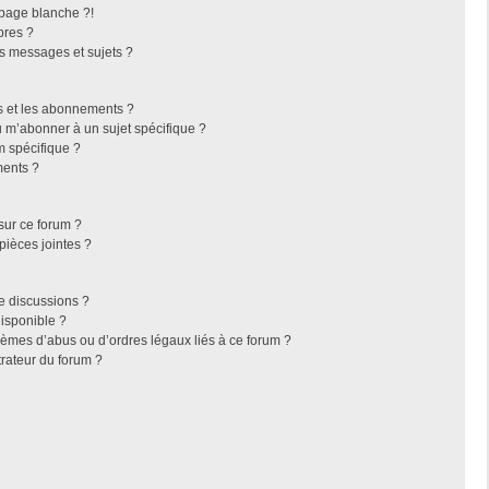
page blanche ?!
bres ?
s messages et sujets ?
ris et les abonnements ?
 m’abonner à un sujet spécifique ?
 spécifique ?
ments ?
sur ce forum ?
pièces jointes ?
e discussions ?
disponible ?
lèmes d’abus ou d’ordres légaux liés à ce forum ?
rateur du forum ?