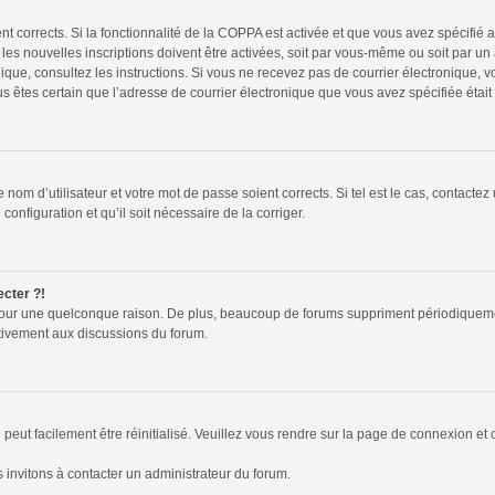
ent corrects. Si la fonctionnalité de la COPPA est activée et que vous avez spécifié
s nouvelles inscriptions doivent être activées, soit par vous-même ou soit par un a
tronique, consultez les instructions. Si vous ne recevez pas de courrier électroniqu
 vous êtes certain que l’adresse de courrier électronique que vous avez spécifiée éta
nom d’utilisateur et votre mot de passe soient corrects. Si tel est le cas, contactez
configuration et qu’il soit nécessaire de la corriger.
ecter ?!
pour une quelconque raison. De plus, beaucoup de forums suppriment périodiquement l
activement aux discussions du forum.
peut facilement être réinitialisé. Veuillez vous rendre sur la page de connexion et 
 invitons à contacter un administrateur du forum.